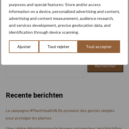
purposes and special features: Store and/or access
information on a device, personalized advertising and content,
advertising and content measurement, audience research,
and services development, precise geolocation data, and
identification through device scanning.
Ajuster
Tout rejeter
Tout accepter
Rechercher
Rechercher
Recente berichten
La campagne #PlantHealth4Life promeut des gestes simples
pour protéger les plantes
Une cabine élévatrice pour le broyeur automoteur Jenz Hackthor