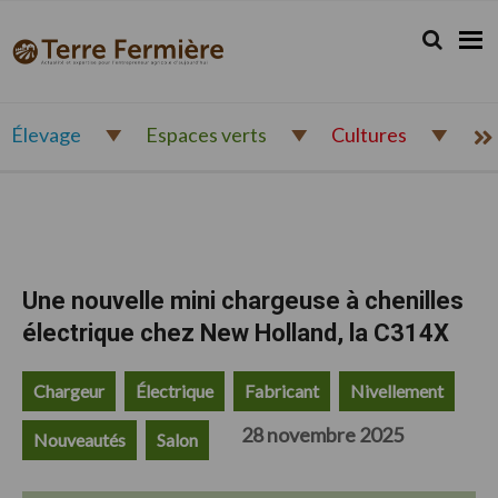
Passer
Passer
Passer
à
au
au
Rechercher.
Reche
Terre
Actualité
la
contenu
pied
Fermière
navigation
principal
de
et
principale
page
expertise
pour
Élevage
Espaces verts
Cultures
l'entrepreneur
agricole
d'aujourd'hui
Une nouvelle mini chargeuse à chenilles
électrique chez New Holland, la C314X
Chargeur
Électrique
Fabricant
Nivellement
28 novembre 2025
Nouveautés
Salon