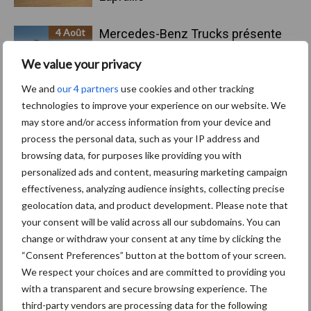
4 Août
Mercedes-Benz Trucks présente
une gamme complète pour les
We value your privacy
opérations sur chantiers
We and
our 4 partners
use cookies and other tracking
3 Août
Le Strator, un nouveau camion à
technologies to improve your experience on our website. We
capot pour le marché européen
may store and/or access information from your device and
process the personal data, such as your IP address and
browsing data, for purposes like providing you with
3 Août
Pöttinger lance le Top V 6520 C, un
personalized ads and content, measuring marketing campaign
nouvel andaineur porté deux
effectiveness, analyzing audience insights, collecting precise
toupies
geolocation data, and product development. Please note that
your consent will be valid across all our subdomains. You can
change or withdraw your consent at any time by clicking the
“Consent Preferences” button at the bottom of your screen.
En savoir plus
We respect your choices and are committed to providing you
with a transparent and secure browsing experience. The
third-party vendors are processing data for the following