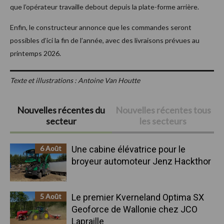
que l’opérateur travaille debout depuis la plate-forme arrière.
Enfin, le constructeur annonce que les commandes seront
possibles d’ici la fin de l’année, avec des livraisons prévues au
printemps 2026.
Texte et illustrations : Antoine Van Houtte
Barre
Nouvelles récentes du
Nouvelles récentes tous
secteur
les secteurs
latérale
principale
6 Août
Une cabine élévatrice pour le
broyeur automoteur Jenz Hackthor
5 Août
Le premier Kverneland Optima SX
Geoforce de Wallonie chez JCO
Lapraille