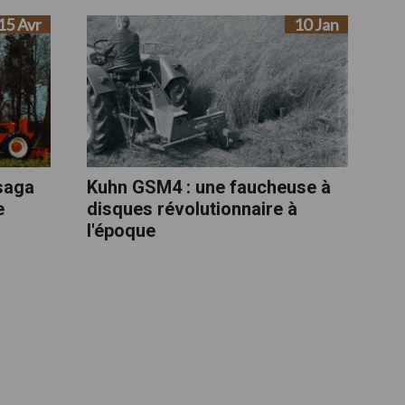
15 Avr
10 Jan
saga
Kuhn GSM4 : une faucheuse à
e
disques révolutionnaire à
l'époque