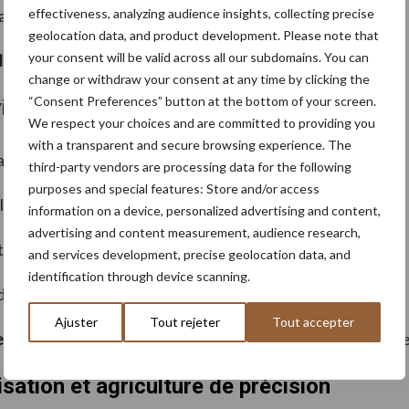
effectiveness, analyzing audience insights, collecting precise
aux agricoles.
geolocation data, and product development. Please note that
your consent will be valid across all our subdomains. You can
l
et
d’augmenter les rendements
.
change or withdraw your consent at any time by clicking the
“Consent Preferences” button at the bottom of your screen.
ité
We respect your choices and are committed to providing you
with a transparent and secure browsing experience. The
avec :
third-party vendors are processing data for the following
purposes and special features: Store and/or access
es animaux de trait.
information on a device, personalized advertising and content,
advertising and content measurement, audience research,
apes de récolte.
and services development, precise geolocation data, and
identification through device scanning.
eurs, presses à balles, arracheuses de betteraves).
Ajuster
Tout rejeter
Tout accepter
e
: production de masse, extension des surfaces cultivées e
isation et agriculture de précision