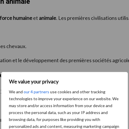
on animale
force humaine
et
animale
. Les premières civilisations utilis
des chevaux.
isation et le développement des premières sociétés agricol
e et la mécanisation
We value your privacy
IXᵉ siècle a marqué un tournant :
We and
our 4 partners
use cookies and other tracking
technologies to improve your experience on our website. We
may store and/or access information from your device and
process the personal data, such as your IP address and
rs
.
browsing data, for purposes like providing you with
personalized ads and content, measuring marketing campaign