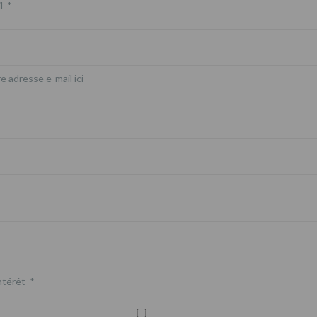
l
*
e adresse e-mail ici
ntérêt
*