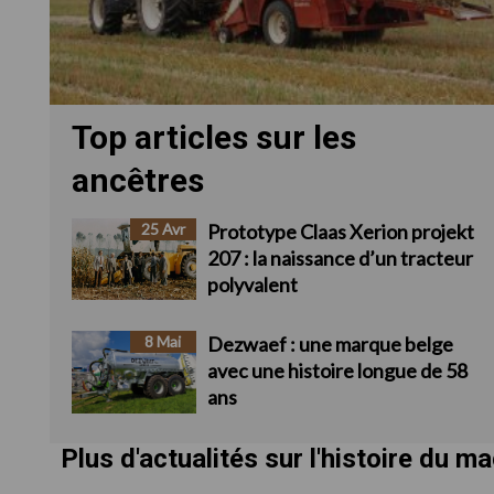
Top articles sur les
ancêtres
25 Avr
Prototype Claas Xerion projekt
207 : la naissance d’un tracteur
polyvalent
8 Mai
Dezwaef : une marque belge
avec une histoire longue de 58
ans
Plus d'actualités sur l'histoire du m