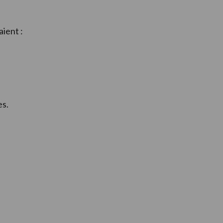
aient :
es.