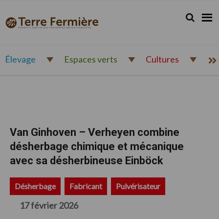
Passer
Passer
Passer
à
au
au
Rechercher.
Reche
Terre
Actualité
la
contenu
pied
Fermière
navigation
principal
de
et
principale
page
expertise
pour
Élevage
Espaces verts
Cultures
l'entrepreneur
agricole
d'aujourd'hui
Van Ginhoven – Verheyen combine
désherbage chimique et mécanique
avec sa désherbineuse Einböck
Désherbage
Fabricant
Pulvérisateur
17 février 2026