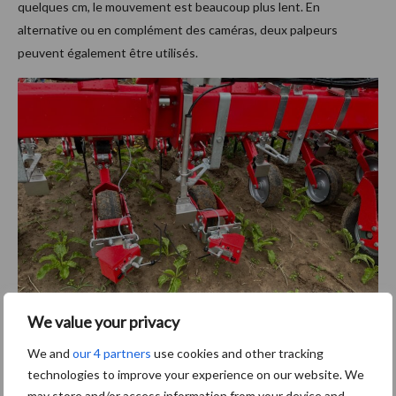
quelques cm, le mouvement est beaucoup plus lent. En
alternative ou en complément des caméras, deux palpeurs
peuvent également être utilisés.
We value your privacy
En alternative ou en complément des caméras, deux palpeurs
peuvent également être utilisés.
We and
our 4 partners
use cookies and other tracking
technologies to improve your experience on our website. We
Poids, puissance et précision
may store and/or access information from your device and