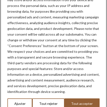
process the personal data, such as your IP address and
La pompe avant est entraînée hydrauliquement, la pompe arrière
browsing data, for purposes like providing you with
par la prise de force. Sur l’exploitation, la désherbineuse est
personalized ads and content, measuring marketing campaign
attelée à un New Holland T7.225. Plusieurs raisons expliquent ce
effectiveness, analyzing audience insights, collecting precise
choix : le poids total de l’ensemble est conséquent (bineuse : 1
geolocation data, and product development. Please note that
370 kg, pulvérisateur : environ 1 000 kg, déport latéral : plus de
your consent will be valid across all our subdomains. You can
500 kg). De plus, un débit d’huile et une puissance importante
change or withdraw your consent at any time by clicking the
“Consent Preferences” button at the bottom of your screen.
sont nécessaires. Un tracteur plus léger aurait sans doute suffi,
We respect your choices and are committed to providing you
mais il n’aurait pas permis de monter les grandes roues. Grâce à
with a transparent and secure browsing experience. The
un système WDM, la voie peut être réglée de 2 à 2,25 m.
third-party vendors are processing data for the following
purposes and special features: Store and/or access
information on a device, personalized advertising and content,
advertising and content measurement, audience research,
and services development, precise geolocation data, and
identification through device scanning.
Ajuster
Tout rejeter
Tout accepter