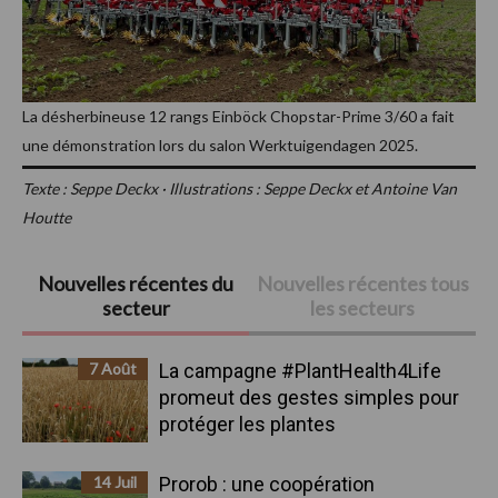
La désherbineuse 12 rangs Einböck Chopstar-Prime 3/60 a fait
une démonstration lors du salon Werktuigendagen 2025.
Texte : Seppe Deckx · Illustrations : Seppe Deckx et Antoine Van
Houtte
Barre
Nouvelles récentes du
Nouvelles récentes tous
secteur
les secteurs
latérale
principale
7 Août
La campagne #PlantHealth4Life
promeut des gestes simples pour
protéger les plantes
14 Juil
Prorob : une coopération