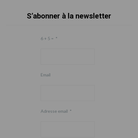
S’abonner à la newsletter
Footer
6 + 5 =
*
Email
Adresse email
*