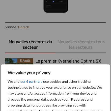
Source :
Horsch
Barre
Nouvelles récentes du
Nouvelles récentes tous
secteur
les secteurs
latérale
principale
5 Août
Le premier Kverneland Optima SX
Geoforce de Wallonie chez JCO
We value your privacy
Lapraille
We and
our 4 partners
use cookies and other tracking
4 Août
Mercedes-Benz Trucks présente
technologies to improve your experience on our website. We
une gamme complète pour les
may store and/or access information from your device and
opérations sur chantiers
process the personal data, such as your IP address and
browsing data, for purposes like providing you with