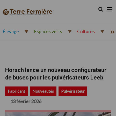
Passer
Passer
Passer
à
au
au
Rechercher.
Reche
Terre
Actualité
la
contenu
pied
Fermière
navigation
principal
de
et
principale
page
expertise
pour
Élevage
Espaces verts
Cultures
l'entrepreneur
agricole
d'aujourd'hui
Horsch lance un nouveau configurateur
de buses pour les pulvérisateurs Leeb
Fabricant
Nouveautés
Pulvérisateur
13 février 2026