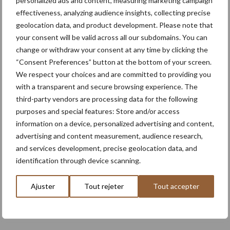
personalized ads and content, measuring marketing campaign
3 Août
Le Strator, un nouveau camion à
effectiveness, analyzing audience insights, collecting precise
capot pour le marché européen
geolocation data, and product development. Please note that
your consent will be valid across all our subdomains. You can
3 Août
Pöttinger lance le Top V 6520 C, un
change or withdraw your consent at any time by clicking the
nouvel andaineur porté deux
“Consent Preferences” button at the bottom of your screen.
toupies
We respect your choices and are committed to providing you
with a transparent and secure browsing experience. The
third-party vendors are processing data for the following
31 Juil
Nooteboom et Rheinmetall
purposes and special features: Store and/or access
présentent une remorque militaire
information on a device, personalized advertising and content,
avancée à huit essieux
advertising and content measurement, audience research,
and services development, precise geolocation data, and
identification through device scanning.
En savoir plus
Ajuster
Tout rejeter
Tout accepter