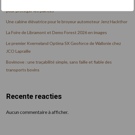
La campagne #PlantHealth4Life promeut des gestes simples
pour protéger les plantes
Une cabine élévatrice pour le broyeur automoteur Jenz Hackthor
La Foire de Libramont et Demo Forest 2026 en images
Le premier Kverneland Optima SX Geoforce de Wallonie chez
JCO Lapraille
Bovimove : une traçabilité simple, sans faille et fiable des
transports bovins
Recente reacties
Aucun commentaire à afficher.