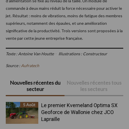
d’alimentation se fixe au niveau de la taille. Un module de
commande à deux mains réduit la force nécessaire pour activer le
jet. Résultat : moins de vibrations, moins de fatigue des membres
supérieurs, notamment des épaules, et une amélioration
significative de la productivité. Trois versions sont proposées à la
vente par cette jeune entreprise française.
Texte : Antoine Van Houtteᆞ Illustrations : Constructeur
Source :
Aufratech
Barre
Nouvelles récentes du
Nouvelles récentes tous
secteur
les secteurs
latérale
principale
5 Août
Le premier Kverneland Optima SX
Geoforce de Wallonie chez JCO
Lapraille