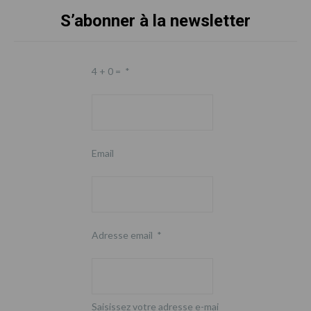
S’abonner à la newsletter
Footer
4 + 0 =
*
Email
Adresse email
*
Saisissez votre adresse e-mai