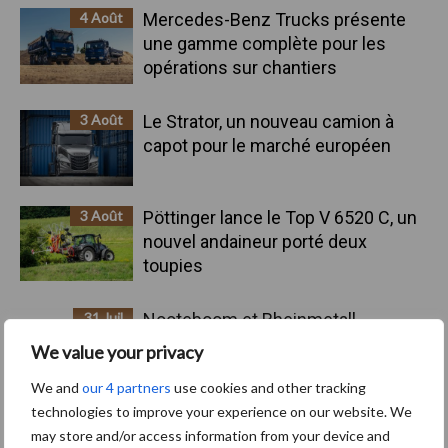
4 Août
Mercedes-Benz Trucks présente
une gamme complète pour les
opérations sur chantiers
3 Août
Le Strator, un nouveau camion à
capot pour le marché européen
3 Août
Pöttinger lance le Top V 6520 C, un
nouvel andaineur porté deux
toupies
31 Juil
Nooteboom et Rheinmetall
présentent une remorque militaire
We value your privacy
avancée à huit essieux
We and
our 4 partners
use cookies and other tracking
technologies to improve your experience on our website. We
may store and/or access information from your device and