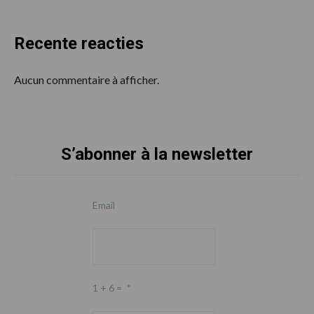
Recente reacties
Aucun commentaire à afficher.
S’abonner à la newsletter
Footer
Email
1 + 6 =
*