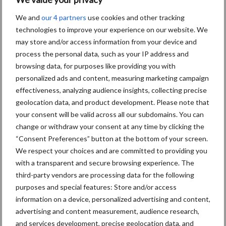
Barre
Nouvelles récentes du
Nouvelles récentes tous
We and
our 4 partners
use cookies and other tracking
secteur
les secteurs
latérale
technologies to improve your experience on our website. We
may store and/or access information from your device and
principale
5 Août
Le premier Kverneland Optima SX
process the personal data, such as your IP address and
Geoforce de Wallonie chez JCO
browsing data, for purposes like providing you with
Lapraille
personalized ads and content, measuring marketing campaign
effectiveness, analyzing audience insights, collecting precise
geolocation data, and product development. Please note that
4 Août
Mercedes-Benz Trucks présente
your consent will be valid across all our subdomains. You can
une gamme complète pour les
change or withdraw your consent at any time by clicking the
opérations sur chantiers
“Consent Preferences” button at the bottom of your screen.
We respect your choices and are committed to providing you
3 Août
Le Strator, un nouveau camion à
with a transparent and secure browsing experience. The
capot pour le marché européen
third-party vendors are processing data for the following
purposes and special features: Store and/or access
information on a device, personalized advertising and content,
3 Août
Pöttinger lance le Top V 6520 C, un
advertising and content measurement, audience research,
nouvel andaineur porté deux
and services development, precise geolocation data, and