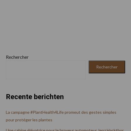
Rechercher
Rechercher
Recente berichten
La campagne #PlantHealth4Life promeut des gestes simples
pour protéger les plantes
Une cabine élévatrice pour le broyeur automoteur Jenz Hackthor