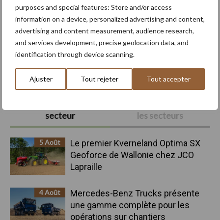
purposes and special features: Store and/or access
information on a device, personalized advertising and content,
advertising and content measurement, audience research,
and services development, precise geolocation data, and
identification through device scanning.
Source :
Case Construction Equipment
Ajuster
Tout rejeter
Tout accepter
Barre
Nouvelles récentes du
Nouvelles récentes tous
secteur
les secteurs
latérale
principale
5 Août
Le premier Kverneland Optima SX
Geoforce de Wallonie chez JCO
Lapraille
4 Août
Mercedes-Benz Trucks présente
une gamme complète pour les
opérations sur chantiers