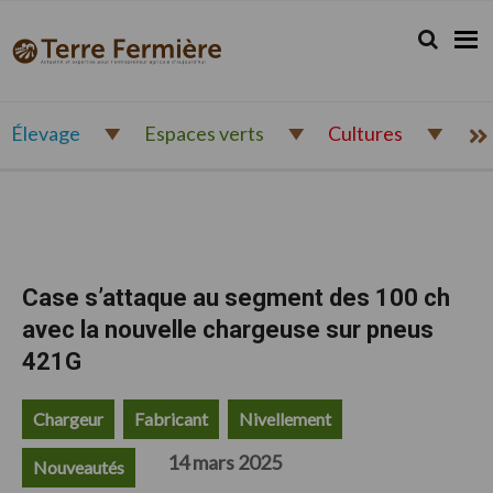
Passer
Passer
Passer
à
au
au
Rechercher.
Reche
Terre
Actualité
la
contenu
pied
Fermière
navigation
principal
de
et
principale
page
expertise
pour
Élevage
Espaces verts
Cultures
l'entrepreneur
agricole
d'aujourd'hui
Case s’attaque au segment des 100 ch
avec la nouvelle chargeuse sur pneus
421G
Chargeur
Fabricant
Nivellement
14 mars 2025
Nouveautés