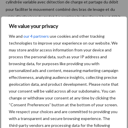
cylindrée variable avec détection de charge et partage du débit
pour faciliter le mouvement combiné des bras de levage et du
vérin d’inclinaison du godet. Le système hydraulique à haut débit
fournit un débit maximal de 125 litres/min avec une pression
We value your privacy
maximale de 220 bars, ce qui fait de cette machine compacte un
We and
our 4 partners
use cookies and other tracking
porte-outil idéal pour une gamme d’accessoires motorisés.
technologies to improve your experience on our website. We
L’opérateur peut également régler le débit hydraulique en
may store and/or access information from your device and
fonction de l’application.
process the personal data, such as your IP address and
browsing data, for purposes like providing you with
Les clients bénéficieront de la connectivité fournie en standard
personalized ads and content, measuring marketing campaign
avec la 421G, des outils de suivi et de gestion de flotte
effectiveness, analyzing audience insights, collecting precise
permettant aux clients de surveiller à distance leur équipement
geolocation data, and product development. Please note that
en cours d’utilisation. Case SiteConnect alerte directement les
your consent will be valid across all our subdomains. You can
concessionnaires sur les performances et les conditions de
change or withdraw your consent at any time by clicking the
fonctionnement des machines, ce qui permet une maintenance
“Consent Preferences” button at the bottom of your screen.
proactive, des réparations plus rapides, ainsi qu’un service
We respect your choices and are committed to providing you
préventif.
with a transparent and secure browsing experience. The
third-party vendors are processing data for the following