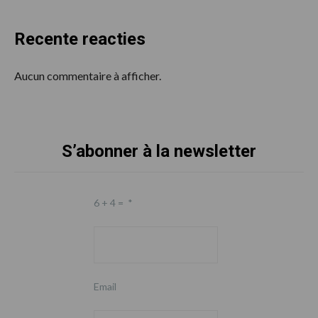
Recente reacties
Aucun commentaire à afficher.
S’abonner à la newsletter
Footer
6 + 4 =
*
Email