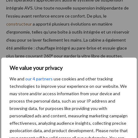
intégrale AVS. Une toute nouvelle suspension indépendante de
l’essieu avant renforce encore ce confort. De plus, le
constructeur
a apporté plusieurs évolutions en matière
d’ergonomie, telles qu’une boîte à outils intégrée et un réservoir
d’eau pour se laver facilement les mains. La cabine a également
été améliorée : chauffage intégré au pare-brise et essuie-glace
plus large couvrant 260° pour garder la vitre libre de gouttes.
We value your privacy
We and
our 4 partners
use cookies and other tracking
technologies to improve your experience on our website. We
may store and/or access information from your device and
process the personal data, such as your IP address and
browsing data, for purposes like providing you with
personalized ads and content, measuring marketing campaign
effectiveness, analyzing audience insights, collecting precise
geolocation data, and product development. Please note that
your consent will be valid across all our subdomains. You can