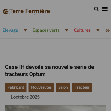
Passer
Passer
Passer
à
au
au
Rechercher.
Reche
Terre
Actualité
la
contenu
pied
Fermière
navigation
principal
de
et
principale
page
expertise
pour
Élevage
Espaces verts
Cultures
l'entrepreneur
agricole
d'aujourd'hui
Case IH dévoile sa nouvelle série de
tracteurs Optum
Fabricant
Nouveautés
Salon
Tracteur
1 octobre 2025