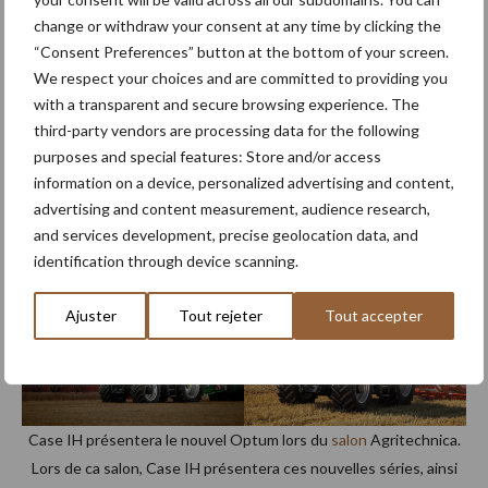
Une extension de la gamme
change or withdraw your consent at any time by clicking the
“Consent Preferences” button at the bottom of your screen.
« Ces nouveaux modèles ne remplaceront pas les Optum
We respect your choices and are committed to providing you
with a transparent and secure browsing experience. The
existants. C’est une extension de la gamme pour ceux qui
third-party vendors are processing data for the following
veulent plus de puissance tout en conservant la flexibilité de
purposes and special features: Store and/or access
l’Optum », précise Petz. « Ce qui rend les nouvelles séries
information on a device, personalized advertising and content,
Magnum et Optum uniques, c’est qu’on peut désormais choisir
advertising and content measurement, audience research,
entre plusieurs séries pour un tracteur plus puissant, offrant plus
and services development, precise geolocation data, and
de flexibilité et de liberté aux utilisateurs ».
identification through device scanning.
Ajuster
Tout rejeter
Tout accepter
Case IH présentera le nouvel Optum lors du
salon
Agritechnica.
Lors de ca salon, Case IH présentera ces nouvelles séries, ainsi