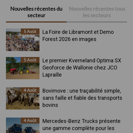
Barre
Nouvelles récentes du
Nouvelles récentes tous
secteur
les secteurs
latérale
principale
5 Août
La Foire de Libramont et Demo
Forest 2026 en images
5 Août
Le premier Kverneland Optima SX
Geoforce de Wallonie chez JCO
Lapraille
4 Août
Bovimove : une traçabilité simple,
sans faille et fiable des transports
bovins
4 Août
Mercedes-Benz Trucks présente
une gamme complète pour les