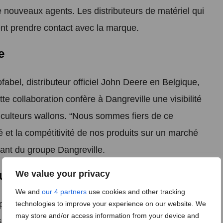
 nouveaux agents. Les distributeurs de matériel qui
ent prendre contact avec la marque.
e
abel, distributeur officiel John Deere en Belgique,
tte collaboration confère à Dangreville une visibilité
riculteurs wallons. “Nous sommes fiers de ce
té et la compétitivité de nos produits sur un marché
eant du groupe Dangreville.
We value your privacy
ouverture wallonne
We and
our 4 partners
use cookies and other tracking
puie également sur les établissements Abrassart,
technologies to improve your experience on our website. We
may store and/or access information from your device and
sur une autre partie de la Wallonie.