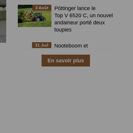
3 Août
Pöttinger lance le
Top V 6520 C, un nouvel
andaineur porté deux
toupies
31 Juil
Nooteboom et
Rheinmetall présentent
une remorque militaire
En savoir plus
avancée à huit essieux