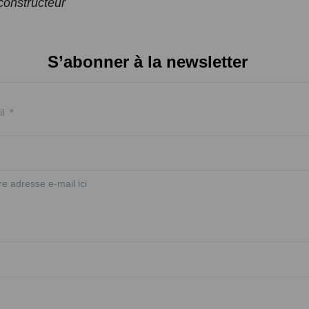
 constructeur
S’abonner à la newsletter
l
*
re adresse e-mail ici