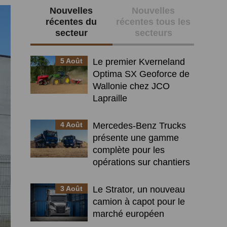
Nouvelles
Nouvelles
Barre
récentes du
récentes tous les
latérale
secteur
secteurs
principale
5 Août
Le premier Kverneland
Optima SX Geoforce de
Wallonie chez JCO
Lapraille
4 Août
Mercedes-Benz Trucks
présente une gamme
complète pour les
opérations sur chantiers
3 Août
Le Strator, un nouveau
camion à capot pour le
marché européen