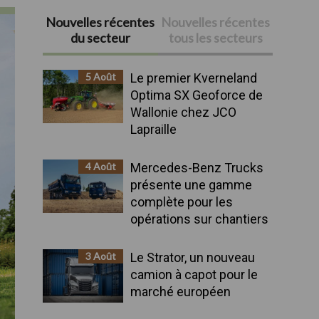
Nouvelles récentes
Nouvelles récentes
Barre
du secteur
tous les secteurs
latérale
5 Août
Le premier Kverneland
principale
Optima SX Geoforce de
Wallonie chez JCO
Lapraille
4 Août
Mercedes-Benz Trucks
présente une gamme
complète pour les
opérations sur chantiers
3 Août
Le Strator, un nouveau
camion à capot pour le
marché européen