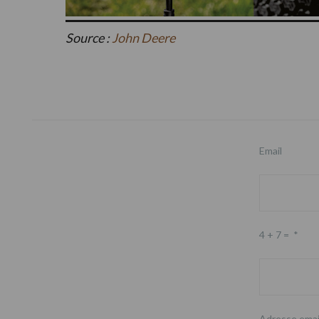
Source :
John Deere
Footer
Email
4 + 7 =
*
Adresse emai