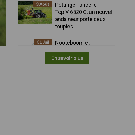
3 Août
Pöttinger lance le
Top V 6520 C, un nouvel
andaineur porté deux
toupies
31 Juil
Nooteboom et
Rheinmetall présentent
une remorque militaire
En savoir plus
avancée à huit essieux