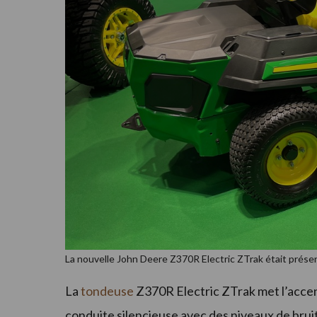
La nouvelle John Deere Z370R Electric ZTrak était présen
La
tondeuse
Z370R Electric ZTrak met l’accent 
conduite silencieuse avec des niveaux de bruit 