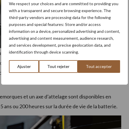
We respect your choices and are committed to providing you
with a transparent and secure browsing experience. The
third-party vendors are processing data for the following
purposes and special features: Store and/or access
information on a device, personalized advertising and content,
advertising and content measurement, audience research,
and services development, precise geolocation data, and
identification through device scanning.
uipée d’une unité de coupe Accel Deep de 107 cm ou
 km/h. La Z370R est dotée d’une batterie étanche de
Ajuster
Tout rejeter
Tout accepter
égée contre les éléments tels que l’eau, la poussière
remorques et un axe d’attelage sont disponibles en
 ans ou 200 heures sur la durée de vie de la batterie.