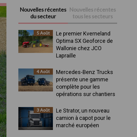
Nouvelles récentes
Nouvelles récentes
Barre
du secteur
tous les secteurs
latérale
5 Août
Le premier Kverneland
principale
Optima SX Geoforce de
Wallonie chez JCO
Lapraille
4 Août
Mercedes-Benz Trucks
présente une gamme
complète pour les
opérations sur chantiers
3 Août
Le Strator, un nouveau
camion à capot pour le
marché européen