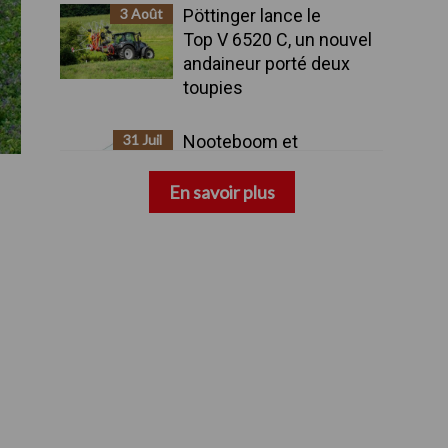
3 Août
Pöttinger lance le
Top V 6520 C, un nouvel
andaineur porté deux
toupies
31 Juil
Nooteboom et
Rheinmetall présentent
une remorque militaire
En savoir plus
avancée à huit essieux