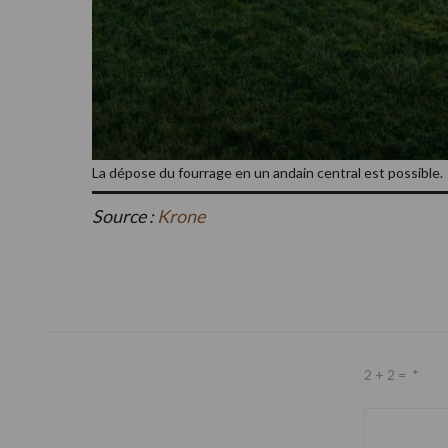
La dépose du fourrage en un andain central est possible.
Source :
Krone
Footer
2 + 2 =
*