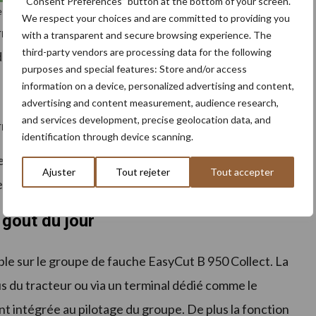
“Consent Preferences” button at the bottom of your screen.
tes d’importantes quantités de fourrage.
We respect your choices and are committed to providing you
ermeture hydrauliques des volets depuis la cabine
with a transparent and secure browsing experience. The
third-party vendors are processing data for the following
 dépose différents pendant le travail :
purposes and special features: Store and/or access
information on a device, personalized advertising and content,
advertising and content measurement, audience research,
and services development, precise geolocation data, and
rmé).
identification through device scanning.
rs-retours sur une largeur de 18 mètres, de rassembler le
Ajuster
Tout rejeter
Tout accepter
à la fermeture partielle d’un des volets d’andainage.
 goût du jour
ible sur le groupe de fauche EasyCut B 950 Collect. La
us du tracteur ou via un terminal dédié comme le
t intégrée au pilotage du groupe. De plus la fonction