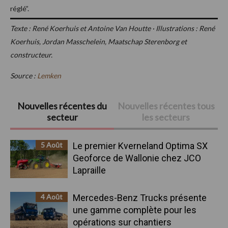
réglé”.
Texte : René Koerhuis et Antoine Van Houtte · Illustrations : René
Koerhuis, Jordan Masschelein, Maatschap Sterenborg et
constructeur.
Source :
Lemken
Barre
Nouvelles récentes du
Nouvelles récentes tous
secteur
les secteurs
latérale
principale
5 Août
Le premier Kverneland Optima SX
Geoforce de Wallonie chez JCO
Lapraille
4 Août
Mercedes-Benz Trucks présente
une gamme complète pour les
opérations sur chantiers