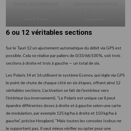
Elle peut être utilisée aussi
L’engrais tombe alors à un
bien vers la droite que vers la
point différent sur le disque
gauche. Forme
d’épandage.
6 ou 12 véritables sections
Sur le Tauri 12 un ajustement automatique du débit via GPS est
possible. Cela se réalise par paliers de 0/33/66/100 %, soit trois
sections à droite et trois à gauche — un total de six.
Les Polaris 14 et 16 utilisent le système Econov, qui règle via GPS
le point de chute de chaque côté en six étapes, offrant ainsi 12
véritables sections. L’activation se fait de l’extérieur vers
l’intérieur (ou inversement). “Le Polaris est unique car il peut
épandre différentes doses à droite et à gauche selon une carte
de modulation, par exemple 125 kg/ha à droite et 150 kg/ha à
gauche”, précise Hoogland. “Mais toutes les consoles Isobus ne
le supportent pas. Il vaut mieux vérifier ou opter pour une