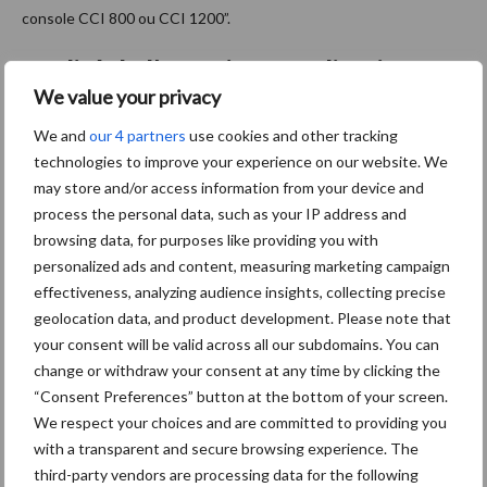
console CCI 800 ou CCI 1200”.
Qualité de l’engrais et application
We value your privacy
mobile
We and
our 4 partners
use cookies and other tracking
technologies to improve your experience on our website. We
La qualité de l’
engrais
est déterminante pour une bonne
may store and/or access information from your device and
répartition. “Si vous mettez de la poussière ou des mottes dans la
process the personal data, such as your IP address and
trémie, vous épandrez aussi de la poussière ou des mottes.
browsing data, for purposes like providing you with
Utilisez des engrais de qualité et notre boîte de tamisage pour
personalized ads and content, measuring marketing campaign
évaluer la granulométrie et la densité. Entrez ces données dans
effectiveness, analyzing audience insights, collecting precise
l’application Fertitest sur votre smartphone. Elle fournira les
geolocation data, and product development. Please note that
réglages optimaux pour l’épandeur, à transférer manuellement ou
your consent will be valid across all our subdomains. You can
via Bluetooth dans la console pour la configuration de base.
change or withdraw your consent at any time by clicking the
“Consent Preferences” button at the bottom of your screen.
Pendant l’épandage, le système de pesée vérifie toutes les 30
We respect your choices and are committed to providing you
secondes ou tous les 100 kg si les orifices de dosage gauche et
with a transparent and secure browsing experience. The
droit sont correctement ouverts pour maintenir le bon débit (en
third-party vendors are processing data for the following
kg/ha)”.