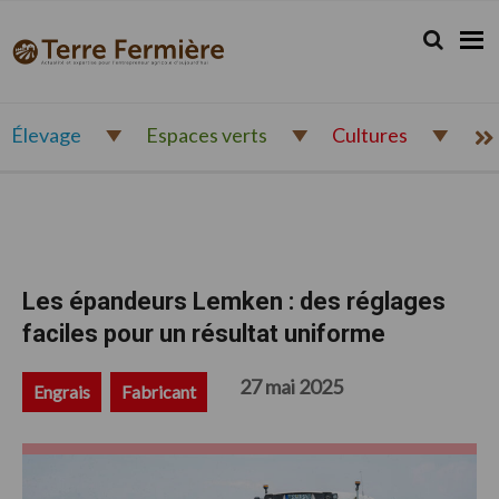
Passer
Passer
Passer
à
au
au
Rechercher.
Reche
Terre
Actualité
la
contenu
pied
Fermière
navigation
principal
de
et
principale
page
expertise
pour
Élevage
Espaces verts
Cultures
l'entrepreneur
agricole
d'aujourd'hui
Les épandeurs Lemken : des réglages
faciles pour un résultat uniforme
27 mai 2025
Engrais
Fabricant