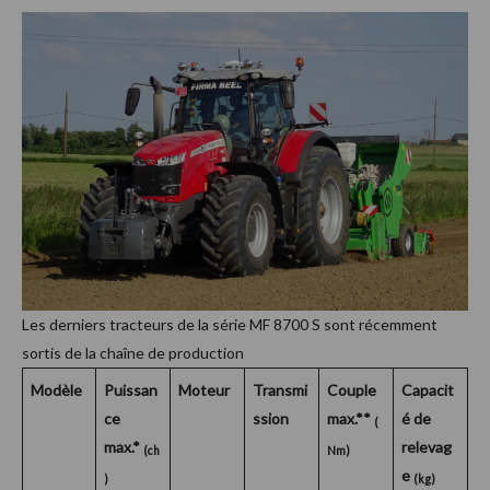
Les derniers tracteurs de la série MF 8700 S sont récemment
sortis de la chaîne de production
Modèle
Puissan
Moteur
Transmi
Couple
Capacit
ce
ssion
max.**
é de
(
max.*
relevag
(ch
Nm)
e
)
(kg)