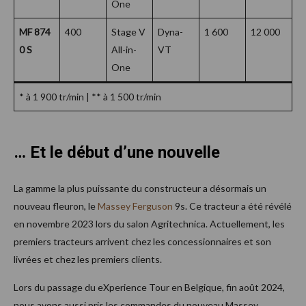
One
MF 874
400
Stage V
Dyna-
1 600
12 000
0 S
All-in-
VT
One
* à 1 900 tr/min | ** à 1 500 tr/min
… Et le début d’une nouvelle
La gamme la plus puissante du constructeur a désormais un
nouveau fleuron, le
Massey Ferguson
9s. Ce tracteur a été révélé
en novembre 2023 lors du salon Agritechnica. Actuellement, les
premiers tracteurs arrivent chez les concessionnaires et son
livrées et chez les premiers clients.
Lors du passage du eXperience Tour en Belgique, fin août 2024,
nous avons aussi pris les commandes du nouveau Massey