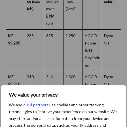
ce max.
ce max.
max.
ssion
(ch)
avec
(Nm)*
EPM
(ch)
MF
285
315
1,250
AGCO
Dyna-
9S.285
Power
VT
8,4 l,
6 cylindr
es
MF
310
340
1,300
AGCO
Dyna-
9S.310
Power
VT
8,4 l,
We value your privacy
6 cylindr
We and
our 4 partners
use cookies and other tracking
es
technologies to improve your experience on our website. We
MF
340
370
1,450
AGCO
Dyna-
may store and/or access information from your device and
9S.340
Power
VT
process the personal data, such as your IP address and