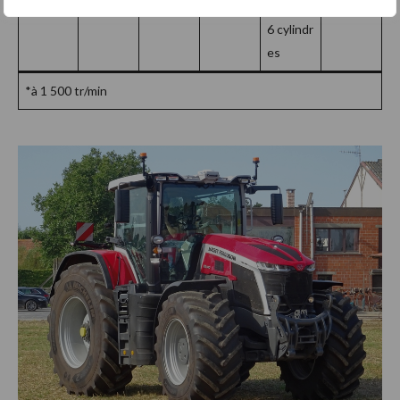
8,4 l,
6 cylindr
es
*à 1 500 tr/min