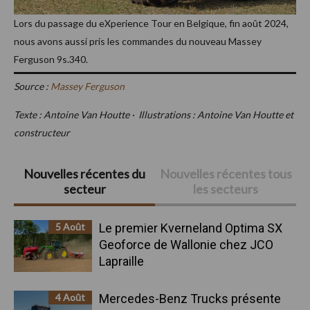
Lors du passage du eXperience Tour en Belgique, fin août 2024,
nous avons aussi pris les commandes du nouveau Massey
Ferguson 9s.340.
Source :
Massey Ferguson
Texte : Antoine Van Houtte · Illustrations : Antoine Van Houtte et
constructeur
Barre
Nouvelles récentes du
Nouvelles récentes tous
secteur
les secteurs
latérale
principale
5 Août
Le premier Kverneland Optima SX
Geoforce de Wallonie chez JCO
Lapraille
4 Août
Mercedes-Benz Trucks présente