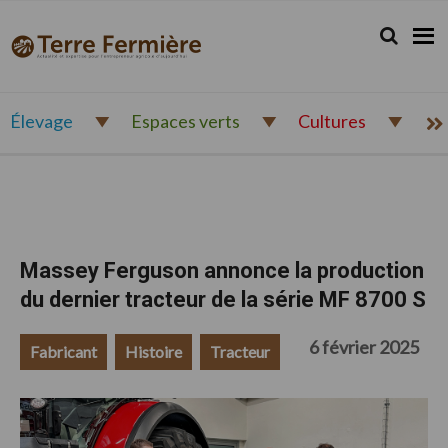
Passer
Passer
Passer
à
au
au
Rechercher.
Reche
Terre
Actualité
la
contenu
pied
Fermière
navigation
principal
de
et
principale
page
expertise
pour
Élevage
Espaces verts
Cultures
l'entrepreneur
agricole
d'aujourd'hui
Massey Ferguson annonce la production
du dernier tracteur de la série MF 8700 S
6 février 2025
Fabricant
Histoire
Tracteur