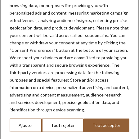
browsing data, for purposes like providing you with
8,4 l,
personalized ads and content, measuring marketing campaign
6 cylindr
effectiveness, analyzing audience insights, collecting precise
es
geolocation data, and product development. Please note that
MF
370
400
1,600
AGCO
Dyna-
your consent will be valid across all our subdomains. You can
change or withdraw your consent at any time by clicking the
9S.370
Power
VT
“Consent Preferences” button at the bottom of your screen.
8,4 l,
We respect your choices and are committed to providing you
6 cylindr
with a transparent and secure browsing experience. The
es
third-party vendors are processing data for the following
MF
400
420
1,650
AGCO
Dyna-
purposes and special features: Store and/or access
information on a device, personalized advertising and content,
9S.400
Power
VT
advertising and content measurement, audience research,
8,4 l,
and services development, precise geolocation data, and
6 cylindr
identification through device scanning.
es
MF
425
–
1,750
AGCO
Dyna-
Ajuster
Tout rejeter
Tout accepter
9S.425
Power
VT