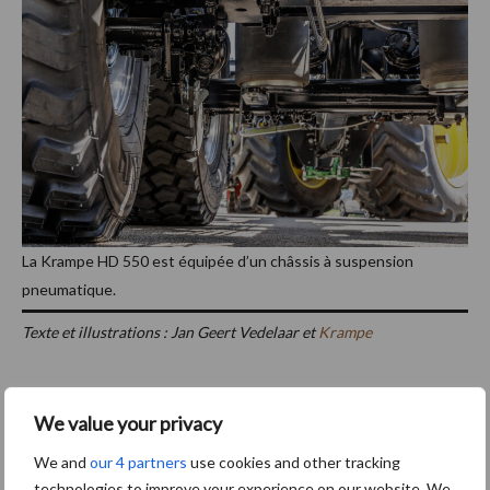
La Krampe HD 550 est équipée d’un châssis à suspension
pneumatique.
Texte et illustrations : Jan Geert Vedelaar et
Krampe
Barre
Nouvelles récentes du
Nouvelles récentes tous
secteur
les secteurs
We value your privacy
latérale
We and
our 4 partners
use cookies and other tracking
principale
5 Août
La Foire de Libramont et Demo
technologies to improve your experience on our website. We