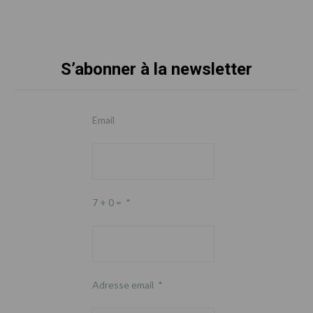
S’abonner à la newsletter
Footer
Email
7 + 0 =
*
Adresse email
*