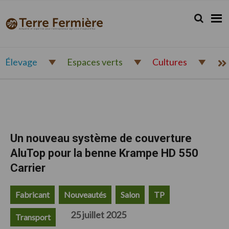
Passer
Passer
Passer
à
au
au
Rechercher.
Reche
Terre
Actualité
la
contenu
pied
Fermière
navigation
principal
de
et
principale
page
expertise
pour
Élevage
Espaces verts
Cultures
l'entrepreneur
agricole
d'aujourd'hui
Un nouveau système de couverture
AluTop pour la benne Krampe HD 550
Carrier
Fabricant
Nouveautés
Salon
TP
25 juillet 2025
Transport