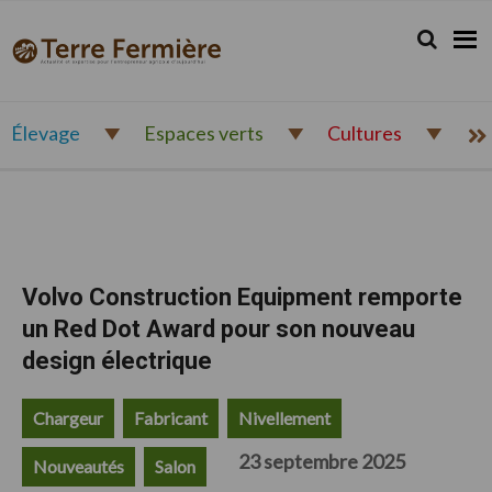
Passer
Passer
Passer
à
au
au
Rechercher.
Reche
Terre
Actualité
la
contenu
pied
Fermière
navigation
principal
de
et
principale
page
expertise
pour
Élevage
Espaces verts
Cultures
l'entrepreneur
agricole
d'aujourd'hui
Volvo Construction Equipment remporte
un Red Dot Award pour son nouveau
design électrique
Chargeur
Fabricant
Nivellement
23 septembre 2025
Nouveautés
Salon