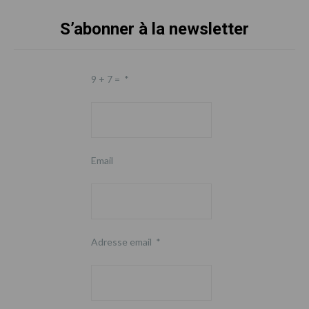
S’abonner à la newsletter
Footer
9 + 7 =
*
Email
Adresse email
*