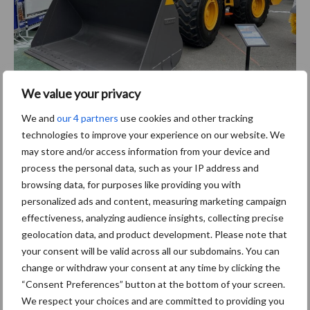
We value your privacy
Volvo L120 Electric à Matexpo 2025.
We and
our 4 partners
use cookies and other tracking
technologies to improve your experience on our website. We
Source :
Volvo CE
may store and/or access information from your device and
process the personal data, such as your IP address and
Illustrations : Antoine Van Houtte
browsing data, for purposes like providing you with
Barre
personalized ads and content, measuring marketing campaign
Nouvelles récentes du
Nouvelles récentes tous
effectiveness, analyzing audience insights, collecting precise
secteur
les secteurs
latérale
geolocation data, and product development. Please note that
your consent will be valid across all our subdomains. You can
principale
5 Août
La Foire de Libramont et Demo
change or withdraw your consent at any time by clicking the
Forest 2026 en images
“Consent Preferences” button at the bottom of your screen.
We respect your choices and are committed to providing you