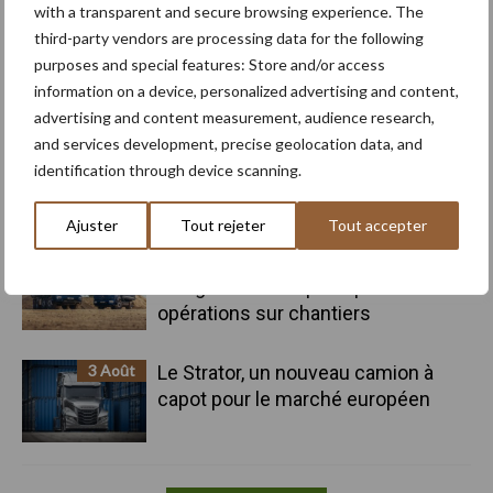
with a transparent and secure browsing experience. The
5 Août
Le premier Kverneland Optima SX
third-party vendors are processing data for the following
Geoforce de Wallonie chez JCO
purposes and special features: Store and/or access
Lapraille
information on a device, personalized advertising and content,
advertising and content measurement, audience research,
and services development, precise geolocation data, and
4 Août
Bovimove : une traçabilité simple,
identification through device scanning.
sans faille et fiable des transports
bovins
Ajuster
Tout rejeter
Tout accepter
4 Août
Mercedes-Benz Trucks présente
une gamme complète pour les
opérations sur chantiers
3 Août
Le Strator, un nouveau camion à
capot pour le marché européen