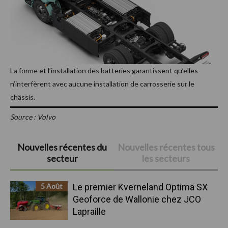
La forme et l’installation des batteries garantissent qu’elles
n’interfèrent avec aucune installation de carrosserie sur le
châssis.
Source : Volvo
Barre
Nouvelles récentes du
Nouvelles récentes tous
secteur
les secteurs
latérale
principale
5 Août
Le premier Kverneland Optima SX
Geoforce de Wallonie chez JCO
Lapraille