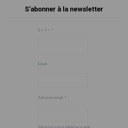
S’abonner à la newsletter
Footer
2 + 7 =
*
Email
Adresse email
*
Saisissez votre adresse e-mai