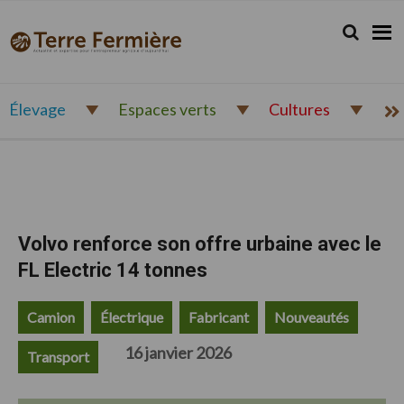
Passer
Passer
Passer
à
au
au
Rechercher.
Reche
Terre
Actualité
la
contenu
pied
Fermière
navigation
principal
de
et
principale
page
expertise
pour
Élevage
Espaces verts
Cultures
l'entrepreneur
agricole
d'aujourd'hui
Volvo renforce son offre urbaine avec le
FL Electric 14 tonnes
Camion
Électrique
Fabricant
Nouveautés
16 janvier 2026
Transport