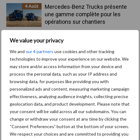
4 Août
Mercedes-Benz Trucks présente
une gamme complète pour les
opérations sur chantiers
3 Août
Le Strator, un nouveau camion à
We value your privacy
capot pour le marché européen
We and
our 4 partners
use cookies and other tracking
technologies to improve your experience on our website. We
may store and/or access information from your device and
3 Août
Pöttinger lance le Top V 6520 C, un
process the personal data, such as your IP address and
nouvel andaineur porté deux
browsing data, for purposes like providing you with
toupies
personalized ads and content, measuring marketing campaign
effectiveness, analyzing audience insights, collecting precise
31 Juil
Nooteboom et Rheinmetall
geolocation data, and product development. Please note that
présentent une remorque militaire
your consent will be valid across all our subdomains. You can
avancée à huit essieux
change or withdraw your consent at any time by clicking the
“Consent Preferences” button at the bottom of your screen.
We respect your choices and are committed to providing you