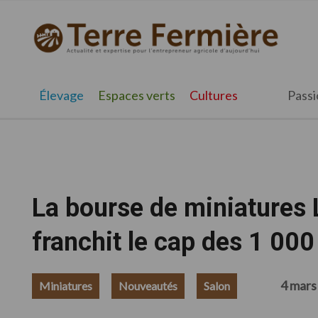
Passer
Passer
Passer
à
au
au
Terre
Actualité
la
contenu
pied
Fermière
navigation
principal
de
et
principale
page
expertise
Élevage
Espaces verts
Cultures
Passi
pour
l'entrepreneur
agricole
d'aujourd'hui
La bourse de miniature
franchit le cap des 1 000
4 mars
Miniatures
Nouveautés
Salon