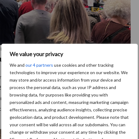
e cap des 1 000 visiteurs.
We value your privacy
aux
We and
our 4 partners
use cookies and other tracking
technologies to improve your experience on our website. We
euses autres miniatures artisanales étaient
may store and/or access information from your device and
 200 de PAP, les presses Gallignani et Hesston de
process the personal data, such as your IP address and
browsing data, for purposes like providing you with
s Kuhn de MY FARM 1/32. Les passionnés ont également
personalized ads and content, measuring marketing campaign
ub, à savoir un semoir à betteraves Tank C12 réalisé
effectiveness, analyzing audience insights, collecting precise
geolocation data, and product development. Please note that
your consent will be valid across all our subdomains. You can
change or withdraw your consent at any time by clicking the