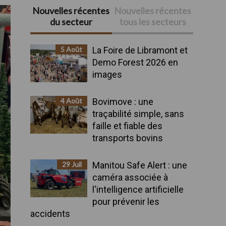
Nouvelles récentes
Nouvelles récentes
Barre
du secteur
tous les secteurs
latérale
5 Août
La Foire de Libramont et
principale
Demo Forest 2026 en
images
4 Août
Bovimove : une
traçabilité simple, sans
faille et fiable des
transports bovins
29 Juil
Manitou Safe Alert : une
caméra associée à
l'intelligence artificielle
pour prévenir les
accidents