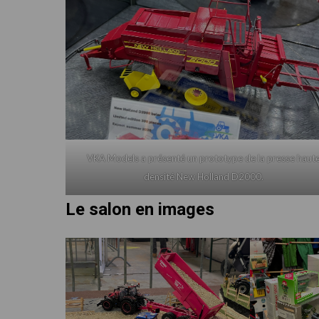
VKA Models a présenté un prototype de la presse haut
densité New Holland D2000.
Le salon en images