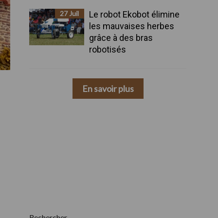
27 Juil
Le robot Ekobot élimine
les mauvaises herbes
grâce à des bras
robotisés
27 Juil
La pailleuse à plateaux
Robert PGE1 distribue
En savoir plus
des balles rondes ou
carrées
Rechercher