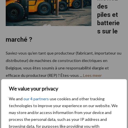
des
piles et
batterie
s sur le
marché ?
Saviez-vous qu'en tant que producteur (fabricant, importateur ou
distributeur) de machines de construction électriques en
Belgique, vous êtes soumis à une responsabilité élargie et
efficace du producteur (REP) ? Êtes-vous ...
Lees meer
We value your privacy
We and
our 4 partners
use cookies and other tracking
Footer
S’abonner à la newsletter
technologies to improve your experience on our website. We
may store and/or access information from your device and
process the personal data, such as your IP address and
browsing data, for purposes like providing you with
5 + 8 =
*