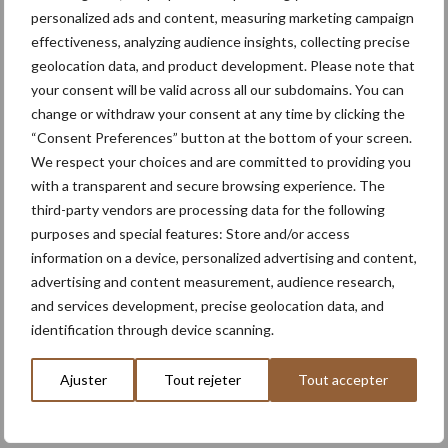
personalized ads and content, measuring marketing campaign
effectiveness, analyzing audience insights, collecting precise
geolocation data, and product development. Please note that
your consent will be valid across all our subdomains. You can
change or withdraw your consent at any time by clicking the
Adresse email
*
“Consent Preferences” button at the bottom of your screen.
We respect your choices and are committed to providing you
with a transparent and secure browsing experience. The
third-party vendors are processing data for the following
Saisissez votre adresse e-mai
purposes and special features: Store and/or access
l ici
information on a device, personalized advertising and content,
advertising and content measurement, audience research,
Email
and services development, precise geolocation data, and
identification through device scanning.
Ajuster
Tout rejeter
Tout accepter
Domaines d'intérêt
*