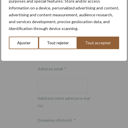
purposes and special features: Store and/or access
Email
information on a device, personalized advertising and content,
advertising and content measurement, audience research,
and services development, precise geolocation data, and
identification through device scanning.
5 + 8 =
*
Ajuster
Tout rejeter
Tout accepter
Adresse email
*
Saisissez votre adresse e-mai
l ici
Domaines d'intérêt
*