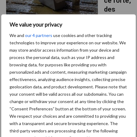
ce forte,
des
vaches
We value your privacy
fortes :
évitez le syndrome de l’intestin
We and
our 4 partners
use cookies and other tracking
technologies to improve your experience on our website. We
perméable avec ProMin Rediboost
may store and/or access information from your device and
process the personal data, such as your IP address and
Lors du tamisage du fumier, on remarque parfois la présence de
browsing data, for purposes like providing you with
bouchons de mucus. Cela indique des dommages à la paroi
personalized ads and content, measuring marketing campaign
intestinale. Cela crée un intestin perméable, où la paroi ne se
effectiveness, analyzing audience insights, collecting precise
ferme plus correctement. Des bactéries et des ...
Lees meer
geolocation data, and product development. Please note that
your consent will be valid across all our subdomains. You can
change or withdraw your consent at any time by clicking the
“Consent Preferences” button at the bottom of your screen.
Footer
S’abonner à la newsletter
We respect your choices and are committed to providing you
with a transparent and secure browsing experience. The
third-party vendors are processing data for the following