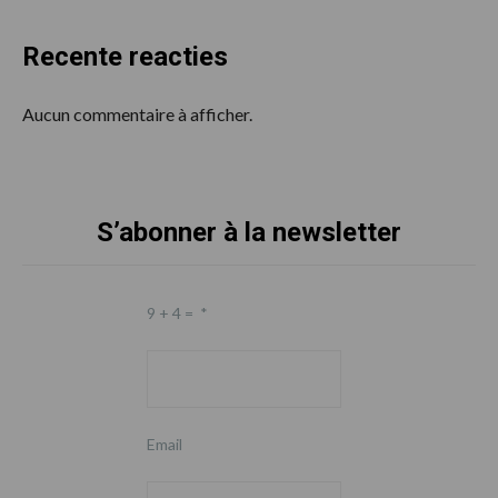
Recente reacties
Aucun commentaire à afficher.
S’abonner à la newsletter
Footer
9 + 4 =
*
Email