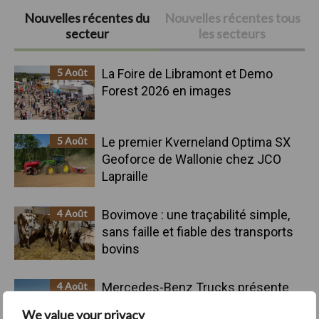
Barre
Nouvelles récentes du
Nouvelles récentes tous
secteur
les secteurs
latérale
principale
5 Août
La Foire de Libramont et Demo
Forest 2026 en images
5 Août
Le premier Kverneland Optima SX
Geoforce de Wallonie chez JCO
Lapraille
4 Août
Bovimove : une traçabilité simple,
sans faille et fiable des transports
bovins
4 Août
Mercedes-Benz Trucks présente
une gamme complète pour les
We value your privacy