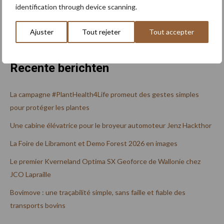
identification through device scanning.
Rechercher
Ajuster
Tout rejeter
Tout accepter
Recente berichten
La campagne #PlantHealth4Life promeut des gestes simples
pour protéger les plantes
Une cabine élévatrice pour le broyeur automoteur Jenz Hackthor
La Foire de Libramont et Demo Forest 2026 en images
Le premier Kverneland Optima SX Geoforce de Wallonie chez
JCO Lapraille
Bovimove : une traçabilité simple, sans faille et fiable des
transports bovins