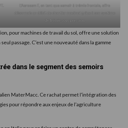
VT.
L’Aerosem F, en tant que semoir à trémie frontale, offre
désormais un débit de chantier maximal grâce à son système
de trémie sous pression.
on, pour machines de travail du sol, offre une solution
en un seul passage. C’est une nouveauté dans la gamme
trée dans le segment des semoirs
talien MaterMacc. Ce rachat permet l’intégration des
gies pour répondre aux enjeux de l’agriculture