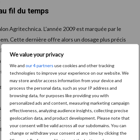
.
u fil du temps
alon Agritechnica. L’année 2009 est marquée par le
m. Cette dernière offre alors un dosage plus précis
en a présenté la fertilisation localisée sous la
We value your privacy
ctionnalité permet de placer les nutriments
We and
our 4 partners
use cookies and other tracking
ement au niveau de la graine.
technologies to improve your experience on our website. We
may store and/or access information from your device and
eumatiques Aerosem reçoit la distinction de
process the personal data, such as your IP address and
browsing data, for purposes like providing you with
Intelligent Distribution System » (IDS) assure une
personalized ads and content, measuring marketing campaign
is et du jalonnage, avec des économies de semences à
effectiveness, analyzing audience insights, collecting precise
intègre la technologie du semis monograine à un semoir
geolocation data, and product development. Please note that
your consent will be valid across all our subdomains. You can
teur présente la combinaison courte Fox pour encore
change or withdraw your consent at any time by clicking the