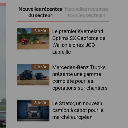
Nouvelles récentes
Nouvelles récentes
Barre
du secteur
tous les secteurs
latérale
5 Août
Le premier Kverneland
principale
Optima SX Geoforce de
Wallonie chez JCO
Lapraille
4 Août
Mercedes-Benz Trucks
présente une gamme
complète pour les
opérations sur chantiers
3 Août
Le Strator, un nouveau
camion à capot pour le
marché européen