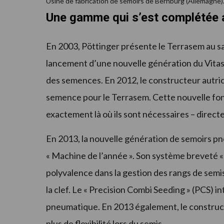
Usine de fabrication de semoirs de Bernburg (Allemagne)
Une gamme qui s’est complétée a
En 2003, Pöttinger présente le Terrasem au s
lancement d’une nouvelle génération du Vitase
des semences. En 2012, le constructeur autrichi
semence pour le Terrasem. Cette nouvelle fon
exactement là où ils sont nécessaires – direct
En 2013, la nouvelle génération de semoirs pn
« Machine de l’année ». Son système breveté « 
polyvalence dans la gestion des rangs de sem
la clef. Le « Precision Combi Seeding » (PCS) 
pneumatique. En 2013 également, le construc
plus de flexibilité lors du semis.