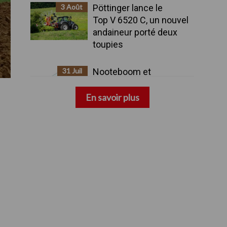
3 Août
Pöttinger lance le
Top V 6520 C, un nouvel
andaineur porté deux
toupies
31 Juil
Nooteboom et
Rheinmetall présentent
une remorque militaire
En savoir plus
avancée à huit essieux