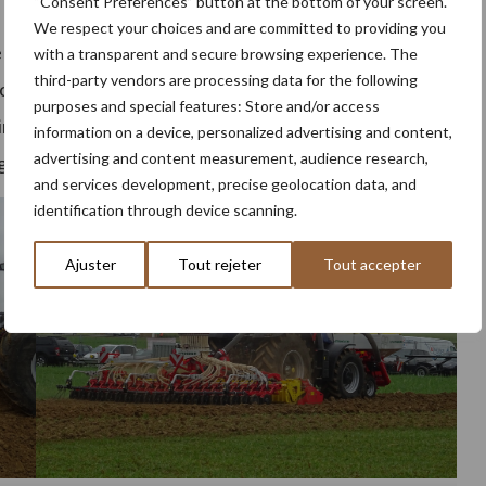
“Consent Preferences” button at the bottom of your screen.
We respect your choices and are committed to providing you
 plusieurs évolutions. L’Aerosem F, en tant que semoir
with a transparent and secure browsing experience. The
third-party vendors are processing data for the following
e chantier maximal grâce à son système de trémie sous
purposes and special features: Store and/or access
oir traîné Aerosem VT. Ce combiné de semis avec herse
information on a device, personalized advertising and content,
advertising and content measurement, audience research,
la gamme en offrant la même manœuvrabilité.
and services development, precise geolocation data, and
identification through device scanning.
Ajuster
Tout rejeter
Tout accepter