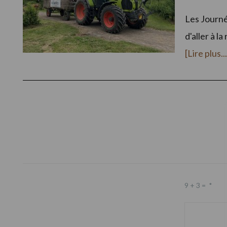
Les Journé
d'aller à 
[Lire plus...
Footer
9 + 3 =
*