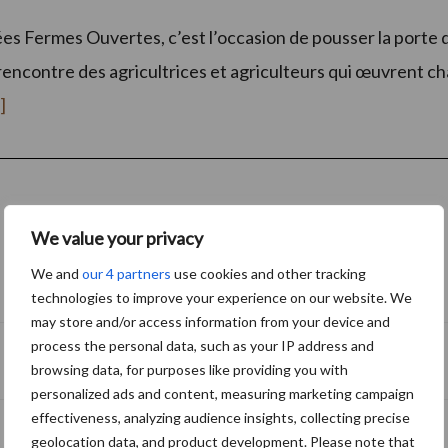
es Fermes Ouvertes, c’est l’occasion de pousser la porte d
la rencontre des agricultrices et agriculteurs qui œuvrent
à
]
proposLes
Journées
Fermes
Ouvertes
reviennent
les
27
et
We value your privacy
28
juin
We and
our 4 partners
use cookies and other tracking
2026
S’abonner à la newsletter
technologies to improve your experience on our website. We
may store and/or access information from your device and
process the personal data, such as your IP address and
browsing data, for purposes like providing you with
personalized ads and content, measuring marketing campaign
effectiveness, analyzing audience insights, collecting precise
geolocation data, and product development. Please note that