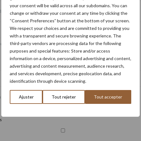
your consent will be valid across all our subdomains. You can
l
*
change or withdraw your consent at any time by clicking the
“Consent Preferences” button at the bottom of your screen.
We respect your choices and are committed to providing you
with a transparent and secure browsing experience. The
third-party vendors are processing data for the following
e adresse e-mail ici
purposes and special features: Store and/or access
information on a device, personalized advertising and content,
advertising and content measurement, audience research,
and services development, precise geolocation data, and
identification through device scanning.
ntérêt
*
Ajuster
Tout rejeter
Tout accepter
s