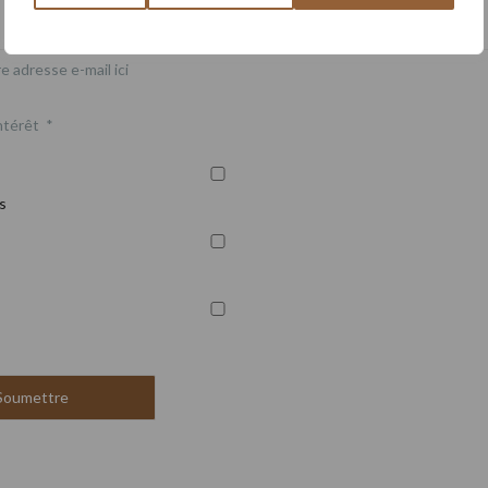
e adresse e-mail ici
ntérêt
*
s