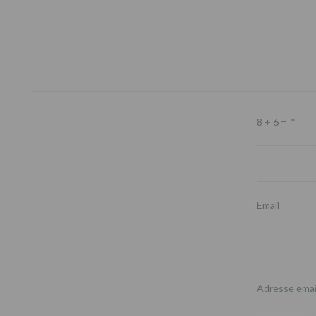
Footer
8 + 6 =
*
Email
Adresse emai