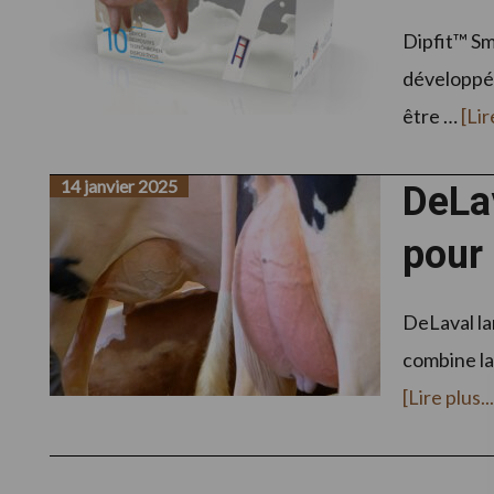
Dipfit™ Sm
développée
être …
[Lir
14 janvier 2025
DeLav
pour 
DeLaval la
combine la
[Lire plus...