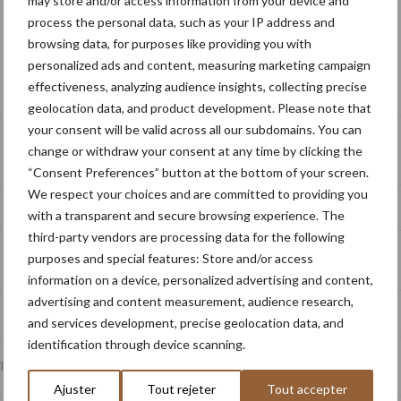
may store and/or access information from your device and
désinfectant
après
process the personal data, such as your IP address and
la
browsing data, for purposes like providing you with
traite
pour
personalized ads and content, measuring marketing campaign
les
S’abonner à la newsletter
effectiveness, analyzing audience insights, collecting precise
systèmes
de
geolocation data, and product development. Please note that
pulvérisation
your consent will be valid across all our subdomains. You can
automatisés
change or withdraw your consent at any time by clicking the
“Consent Preferences” button at the bottom of your screen.
We respect your choices and are committed to providing you
with a transparent and secure browsing experience. The
third-party vendors are processing data for the following
purposes and special features: Store and/or access
information on a device, personalized advertising and content,
advertising and content measurement, audience research,
and services development, precise geolocation data, and
identification through device scanning.
l
*
Ajuster
Tout rejeter
Tout accepter