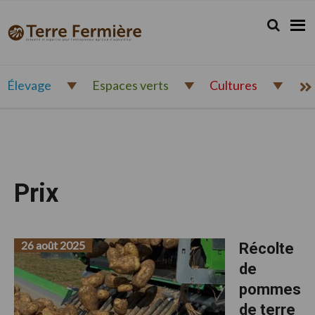
Passer
Passer
Passer
à
au
au
Rechercher.
Reche
Terre
Actualité
la
contenu
pied
Fermière
navigation
principal
de
et
principale
page
expertise
pour
Élevage
Espaces verts
Cultures
l'entrepreneur
agricole
d'aujourd'hui
Prix
26 août 2025
Récolte
de
pommes
de terre