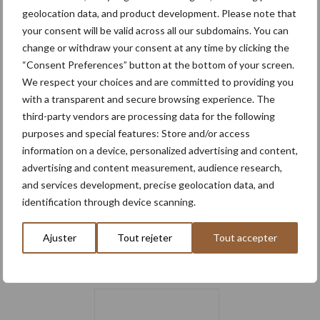
tendanc
2025)
geolocation data, and product development. Please note that
e à la
your consent will be valid across all our subdomains. You can
hausse
change or withdraw your consent at any time by clicking the
“Consent Preferences” button at the bottom of your screen.
En 2023, un agriculteur belge déboursait en moyenne 343 €/ha
We respect your choices and are committed to providing you
par an pour la location de terres labourées et 294 €/ha pour les
with a transparent and secure browsing experience. The
third-party vendors are processing data for the following
prairies. En 10 ans, le prix des fermages de terres labourées a
purposes and special features: Store and/or access
à
augmenté de 33,5 % et celui …
[Lire plus...]
proposPrix
information on a device, personalized advertising and content,
des
advertising and content measurement, audience research,
fermages
en
and services development, precise geolocation data, and
Belgique
identification through device scanning.
:
Footer
S’abonner à la newsletter
une
tendance
Ajuster
Tout rejeter
Tout accepter
à
la
hausse
8 + 4 =
*