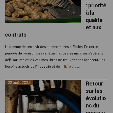
: priorité
à la
qualité
et aux
contrats
La pomme de terre vit des moments très difficiles. En cette
période de livraison des variétés hâtives les marchés s’avèrent
déjà saturés et les volumes libres ne trouvent pas acheteur. Les
à
besoins actuels de l’industrie et du …
[Lire plus...]
proposRécolte
de
pommes
22 août 2025
de
Retour
terre
sur les
:
priorité
évolutio
à
la
ns du
qualité
et
secteur