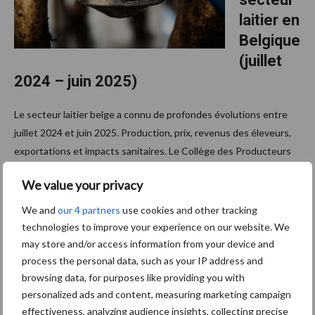
aux
contrats
laitier en
Belgique
(juillet
2024 – juin 2025)
Le secteur laitier belge a connu de profondes évolutions entre
juillet 2024 et juin 2025. Production, prix, revenus des éleveurs,
exportations et impacts sanitaires. Le Collège des Producteurs
à
vient de publier sa synthèse annuelle …
[Lire plus...]
proposRetour
We value your privacy
sur
les
We and
our 4 partners
use cookies and other tracking
1 août 2025
évolutions
Prix des
du
technologies to improve your experience on our website. We
fermage
secteur
may store and/or access information from your device and
laitier
s en
en
process the personal data, such as your IP address and
Belgique
Belgique
browsing data, for purposes like providing you with
(juillet
2024
personalized ads and content, measuring marketing campaign
: une
–
effectiveness, analyzing audience insights, collecting precise
juin