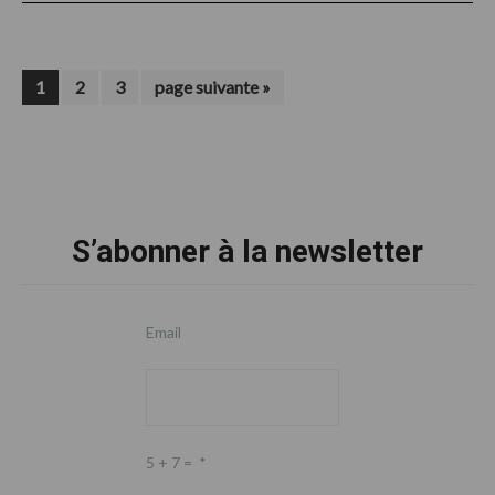
Page
Page
Page
Aller
1
2
3
page suivante »
à
la
Footer
S’abonner à la newsletter
Email
5 + 7 =
*