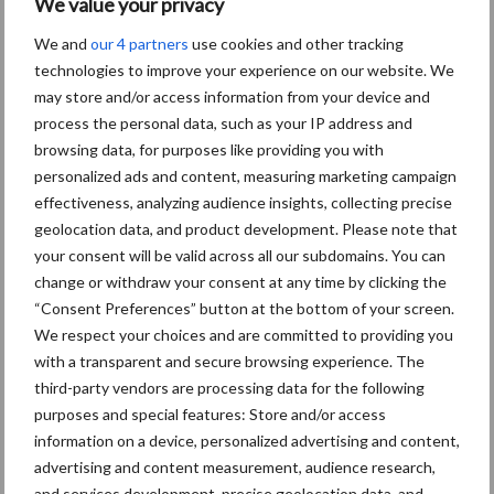
We value your privacy
septante. Le maïs rivalisait bien avec le blé d'hiver au niveau
financier, était intéressant pour la ...
Lees meer
We and
our 4 partners
use cookies and other tracking
technologies to improve your experience on our website. We
may store and/or access information from your device and
10 janvier 2025
Charrue
process the personal data, such as your IP address and
frontale
browsing data, for purposes like providing you with
personalized ads and content, measuring marketing campaign
:
effectiveness, analyzing audience insights, collecting precise
Utilisatio
geolocation data, and product development. Please note that
n
your consent will be valid across all our subdomains. You can
optimale
change or withdraw your consent at any time by clicking the
de la
“Consent Preferences” button at the bottom of your screen.
We respect your choices and are committed to providing you
puissan
with a transparent and secure browsing experience. The
ce du tracteur grâce à une bonne
third-party vendors are processing data for the following
répartition des masses
purposes and special features: Store and/or access
information on a device, personalized advertising and content,
Au début des années 80, la charrue frontale était promue comme
advertising and content measurement, audience research,
alternative pour les charrues semi-portées, plus larges et plus
and services development, precise geolocation data, and