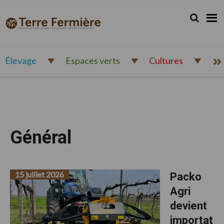
Passer
Passer
Passer
à
au
au
Rechercher.
Reche
Terre
Actualité
la
contenu
pied
Fermière
navigation
principal
de
et
principale
page
expertise
pour
Élevage
Espaces verts
Cultures
l'entrepreneur
agricole
d'aujourd'hui
Général
15 juillet 2026
Packo
Agri
devient
importat