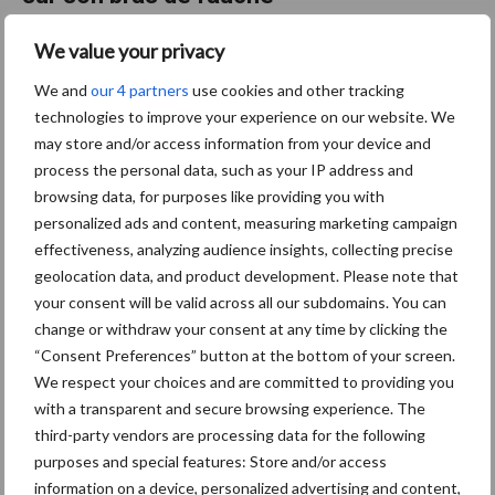
Pierre-Yves Ravet a récemment mis en service son nouveau
We value your privacy
Valtra N175D. Ce tracteur sera principalement utilisé pour
We and
our 4 partners
use cookies and other tracking
entretenir des haies et broyer des accotements. La particularité
technologies to improve your experience on our website. We
de cette machine made in Finland est sa cabine ...
Lees meer
may store and/or access information from your device and
process the personal data, such as your IP address and
browsing data, for purposes like providing you with
3 décembre 2025
Thomas
personalized ads and content, measuring marketing campaign
Hoogwe
effectiveness, analyzing audience insights, collecting precise
rkers et
geolocation data, and product development. Please note that
Ufkes
your consent will be valid across all our subdomains. You can
change or withdraw your consent at any time by clicking the
Greente
“Consent Preferences” button at the bottom of your screen.
c
We respect your choices and are committed to providing you
unissent
with a transparent and secure browsing experience. The
leurs
third-party vendors are processing data for the following
purposes and special features: Store and/or access
forces
information on a device, personalized advertising and content,