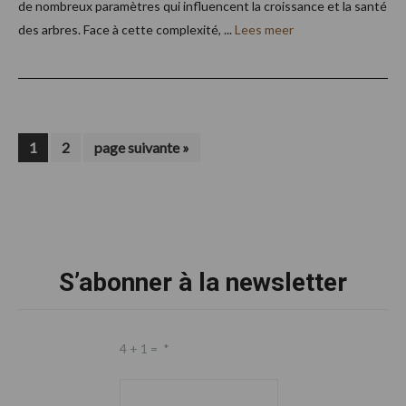
de nombreux paramètres qui influencent la croissance et la santé
des arbres. Face à cette complexité, ...
Lees meer
Page
Page
Aller
1
2
page suivante »
à
la
Footer
S’abonner à la newsletter
4 + 1 =
*