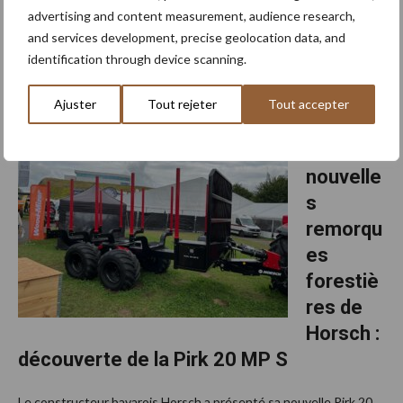
advertising and content measurement, audience research,
Thomas Hoogwerkers et Ufkes Greentec s'associent. À compter
and services development, precise geolocation data, and
du permier janvier 2026, Thomas Hoogwerkers poursuivra ses
identification through device scanning.
activités sous le nouveau nom Thomas & Ufkes BV. Cette étape
permet aux deux entreprises d'unir leurs ...
Lees meer
Ajuster
Tout rejeter
Tout accepter
31 juillet 2025
Les
nouvelle
s
remorqu
es
forestiè
res de
Horsch :
découverte de la Pirk 20 MP S
Le constructeur bavarois Horsch a présenté sa nouvelle Pirk 20