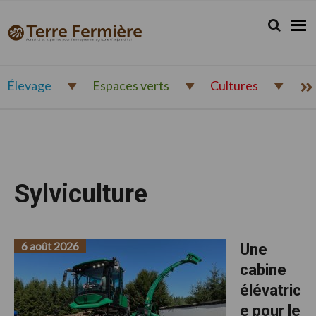
Passer
Passer
Passer
à
au
au
Rechercher.
Reche
Terre
Actualité
la
contenu
pied
Fermière
navigation
principal
de
et
principale
page
expertise
pour
Élevage
Espaces verts
Cultures
l'entrepreneur
agricole
d'aujourd'hui
Sylviculture
6 août 2026
Une
cabine
élévatric
e pour le