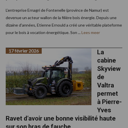
L’entreprise Ernagri de Fontenelle (province de Namur) est
devenue un acteur wallon de la filière bois énergie. Depuis une
dizaine d'années, Etienne Ernould a créé une véritable plateforme
pour le bois à vocation énergétique. Son ...
Lees meer
17 février 2026
La
cabine
Skyview
de
Valtra
permet
à Pierre-
Yves
Ravet d’avoir une bonne visibilité haute
sur son bras de fauche