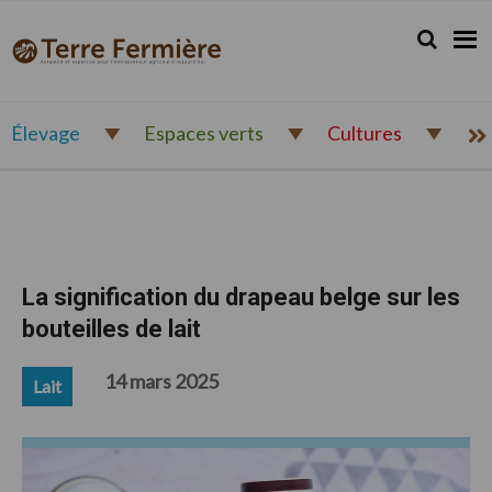
Passer
Passer
Passer
à
au
au
Rechercher.
Reche
Terre
Actualité
la
contenu
pied
Fermière
navigation
principal
de
et
principale
page
expertise
pour
Élevage
Espaces verts
Cultures
l'entrepreneur
agricole
d'aujourd'hui
La signification du drapeau belge sur les
bouteilles de lait
14 mars 2025
Lait