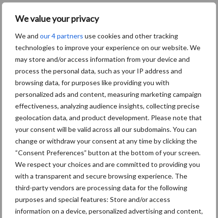
We value your privacy
Texte :
CBL
We and
our 4 partners
use cookies and other tracking
Barre
technologies to improve your experience on our website. We
Nouvelles récentes du
Nouvelles récentes tous
may store and/or access information from your device and
secteur
les secteurs
latérale
process the personal data, such as your IP address and
principale
browsing data, for purposes like providing you with
4 Août
Bovimove : une traçabilité simple,
personalized ads and content, measuring marketing campaign
sans faille et fiable des transports
effectiveness, analyzing audience insights, collecting precise
bovins
geolocation data, and product development. Please note that
your consent will be valid across all our subdomains. You can
27 Juil
La pailleuse à plateaux Robert PGE1
change or withdraw your consent at any time by clicking the
distribue des balles rondes ou
“Consent Preferences” button at the bottom of your screen.
carrées
We respect your choices and are committed to providing you
with a transparent and secure browsing experience. The
third-party vendors are processing data for the following
10 Juil
La production laitière wallonne
purposes and special features: Store and/or access
progresse de 14,5 % au premier
information on a device, personalized advertising and content,
semestre 2026