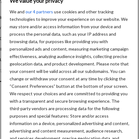
We value your privacy
’écran.
We and
our 4 partners
use cookies and other tracking
ataphorèse. Elle est compatible avec un grand nombre
technologies to improve your experience on our website. We
may store and/or access information from your device and
atives, les préparateurs à disques et les fraises
process the personal data, such as your IP address and
n combinaison avec de nombreux autres équipements.
browsing data, for purposes like providing you with
e roues directionnelles peuvent être placés sous la
personalized ads and content, measuring marketing campaign
effectiveness, analyzing audience insights, collecting precise
ou double avant/arrière comprenant la tuyauterie, les
geolocation data, and product development. Please note that
 également disponible.
your consent will be valid across all our subdomains. You can
change or withdraw your consent at any time by clicking the
“Consent Preferences” button at the bottom of your screen.
We respect your choices and are committed to providing you
with a transparent and secure browsing experience. The
third-party vendors are processing data for the following
purposes and special features: Store and/or access
information on a device, personalized advertising and content,
advertising and content measurement, audience research,
and services development, precise geolocation data, and