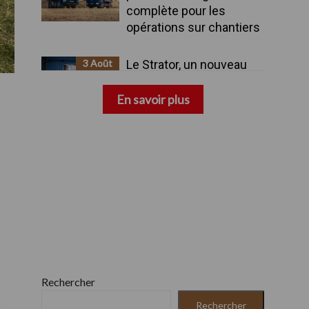
complète pour les
opérations sur chantiers
3 Août
Le Strator, un nouveau
camion à capot pour le
marché européen
En savoir plus
Rechercher
Rechercher