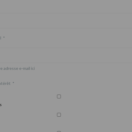
l
*
e adresse e-mail ici
ntérêt
*
s