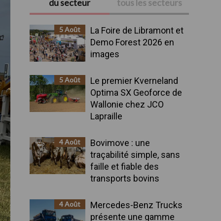
du secteur
tous les secteurs
latérale
5 Août
La Foire de Libramont et
principale
Demo Forest 2026 en
images
5 Août
Le premier Kverneland
Optima SX Geoforce de
Wallonie chez JCO
Lapraille
4 Août
Bovimove : une
traçabilité simple, sans
faille et fiable des
transports bovins
4 Août
Mercedes-Benz Trucks
présente une gamme