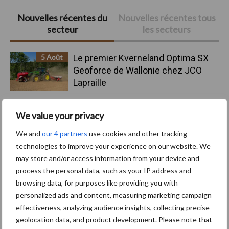
Barre
Nouvelles récentes du
Nouvelles récentes tous
secteur
les secteurs
latérale
principale
5 Août
Le premier Kverneland Optima SX
Geoforce de Wallonie chez JCO
Lapraille
4 Août
Mercedes-Benz Trucks présente
We value your privacy
une gamme complète pour les
We and
our 4 partners
use cookies and other tracking
opérations sur chantiers
technologies to improve your experience on our website. We
may store and/or access information from your device and
3 Août
Le Strator, un nouveau camion à
process the personal data, such as your IP address and
capot pour le marché européen
browsing data, for purposes like providing you with
personalized ads and content, measuring marketing campaign
effectiveness, analyzing audience insights, collecting precise
3 Août
Pöttinger lance le Top V 6520 C, un
geolocation data, and product development. Please note that
nouvel andaineur porté deux