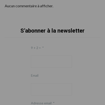
Aucun commentaire à afficher.
S’abonner à la newsletter
Footer
9 + 2 =
*
Email
Adresse email
*