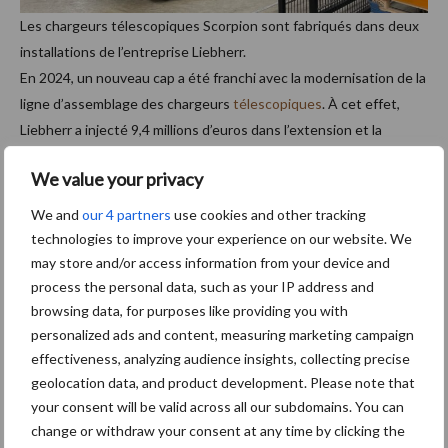
Les chargeurs télescopiques Scorpion sont fabriqués dans deux
installations de l’entreprise Liebherr.
En 2024, un nouveau cap a été franchi avec la modernisation de la
ligne d’assemblage des chargeurs
télescopiques
. À cet effet,
Liebherr a injecté 9,4 millions d’euros dans l’extension et la
flexibilisation de la ligne d’assemblage qui permet désormais de
We value your privacy
construire jusqu’à 3 000 chargeurs télescopiques par an.
We and
our 4 partners
use cookies and other tracking
À la suite des investissements de ces dernières années, la
technologies to improve your experience on our website. We
superficie dédiée à l’assemblage et à la logistique est passée de
may store and/or access information from your device and
2 500 à plus de 9 400 m².
process the personal data, such as your IP address and
browsing data, for purposes like providing you with
Source :
Claas
personalized ads and content, measuring marketing campaign
effectiveness, analyzing audience insights, collecting precise
Barre
geolocation data, and product development. Please note that
Nouvelles récentes du
Nouvelles récentes tous
your consent will be valid across all our subdomains. You can
secteur
les secteurs
latérale
change or withdraw your consent at any time by clicking the