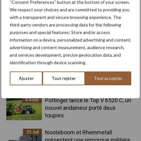
principale
“Consent Preferences” button at the bottom of your screen.
5 Août
Le premier Kverneland Optima SX
We respect your choices and are committed to providing you
Geoforce de Wallonie chez JCO
with a transparent and secure browsing experience. The
Lapraille
third-party vendors are processing data for the following
purposes and special features: Store and/or access
4 Août
Mercedes-Benz Trucks présente
information on a device, personalized advertising and content,
une gamme complète pour les
advertising and content measurement, audience research,
opérations sur chantiers
and services development, precise geolocation data, and
identification through device scanning.
3 Août
Le Strator, un nouveau camion à
capot pour le marché européen
Ajuster
Tout rejeter
Tout accepter
3 Août
Pöttinger lance le Top V 6520 C, un
nouvel andaineur porté deux
toupies
31 Juil
Nooteboom et Rheinmetall
présentent une remorque militaire