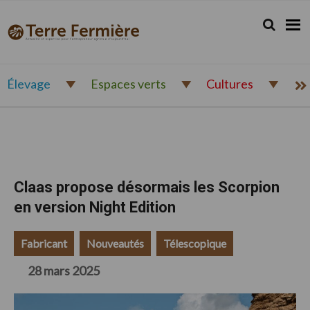
Passer
Passer
Passer
à
au
au
Rechercher.
Reche
Terre
Actualité
la
contenu
pied
Fermière
navigation
principal
de
et
principale
page
expertise
pour
Élevage
Espaces verts
Cultures
l'entrepreneur
agricole
d'aujourd'hui
Claas propose désormais les Scorpion
en version Night Edition
Fabricant
Nouveautés
Télescopique
28 mars 2025