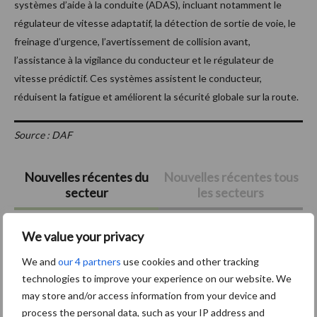
systèmes d’aide à la conduite (ADAS), incluant notamment le
régulateur de vitesse adaptatif, la détection de sortie de voie, le
freinage d’urgence, l’avertissement de collision avant,
l’assistance à la vigilance du conducteur et le régulateur de
vitesse prédictif. Ces systèmes assistent le conducteur,
réduisent la fatigue et améliorent la sécurité globale sur la route.
Source : DAF
Barre
Nouvelles récentes du
Nouvelles récentes tous
secteur
les secteurs
latérale
principale
5 Août
Le premier Kverneland Optima SX
We value your privacy
Geoforce de Wallonie chez JCO
We and
our 4 partners
use cookies and other tracking
Lapraille
technologies to improve your experience on our website. We
may store and/or access information from your device and
4 Août
Mercedes-Benz Trucks présente
process the personal data, such as your IP address and