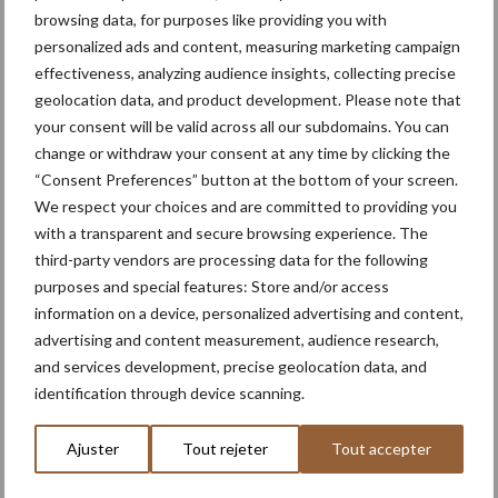
une gamme complète pour les
browsing data, for purposes like providing you with
opérations sur chantiers
personalized ads and content, measuring marketing campaign
effectiveness, analyzing audience insights, collecting precise
3 Août
Le Strator, un nouveau camion à
geolocation data, and product development. Please note that
capot pour le marché européen
your consent will be valid across all our subdomains. You can
change or withdraw your consent at any time by clicking the
“Consent Preferences” button at the bottom of your screen.
3 Août
Pöttinger lance le Top V 6520 C, un
We respect your choices and are committed to providing you
nouvel andaineur porté deux
with a transparent and secure browsing experience. The
toupies
third-party vendors are processing data for the following
purposes and special features: Store and/or access
31 Juil
Nooteboom et Rheinmetall
information on a device, personalized advertising and content,
présentent une remorque militaire
advertising and content measurement, audience research,
avancée à huit essieux
and services development, precise geolocation data, and
identification through device scanning.
Ajuster
Tout rejeter
Tout accepter
En savoir plus