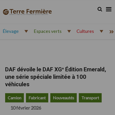
Passer
Passer
Passer
à
au
au
Rechercher.
Reche
Terre
Actualité
la
contenu
pied
Fermière
navigation
principal
de
et
principale
page
expertise
pour
Élevage
Espaces verts
Cultures
l'entrepreneur
agricole
d'aujourd'hui
DAF dévoile le DAF XG⁺ Édition Emerald,
une série spéciale limitée à 100
véhicules
Camion
Fabricant
Nouveautés
Transport
10 février 2026