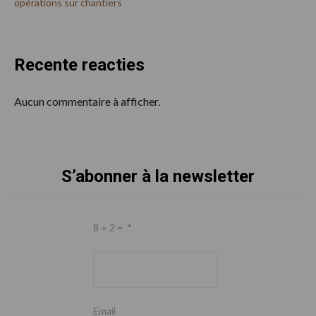
opérations sur chantiers
Recente reacties
Aucun commentaire à afficher.
S’abonner à la newsletter
Footer
8 + 2 =
*
Email