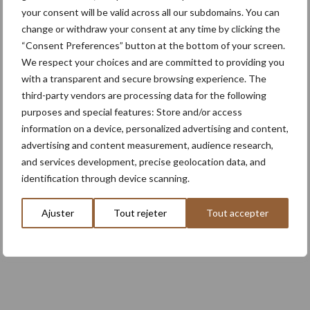
nouvel andaineur porté deux
your consent will be valid across all our subdomains. You can
toupies
change or withdraw your consent at any time by clicking the
“Consent Preferences” button at the bottom of your screen.
31 Juil
Nooteboom et Rheinmetall
We respect your choices and are committed to providing you
présentent une remorque militaire
with a transparent and secure browsing experience. The
avancée à huit essieux
third-party vendors are processing data for the following
purposes and special features: Store and/or access
information on a device, personalized advertising and content,
advertising and content measurement, audience research,
En savoir plus
and services development, precise geolocation data, and
identification through device scanning.
Ajuster
Tout rejeter
Tout accepter