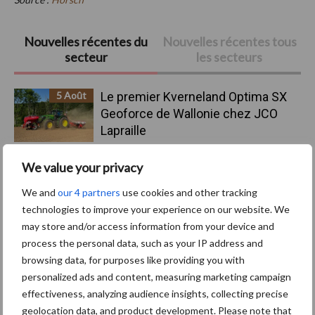
Barre
Nouvelles récentes du
Nouvelles récentes tous
secteur
les secteurs
latérale
principale
5 Août
Le premier Kverneland Optima SX
Geoforce de Wallonie chez JCO
Lapraille
We value your privacy
4 Août
Mercedes-Benz Trucks présente
une gamme complète pour les
We and
our 4 partners
use cookies and other tracking
opérations sur chantiers
technologies to improve your experience on our website. We
may store and/or access information from your device and
3 Août
Le Strator, un nouveau camion à
process the personal data, such as your IP address and
capot pour le marché européen
browsing data, for purposes like providing you with
personalized ads and content, measuring marketing campaign
effectiveness, analyzing audience insights, collecting precise
3 Août
Pöttinger lance le Top V 6520 C, un
geolocation data, and product development. Please note that