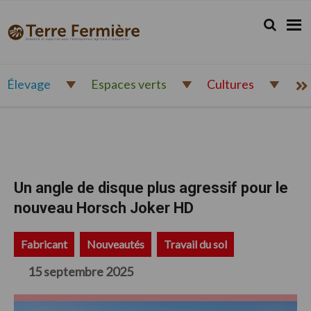
Passer
Passer
Passer
à
au
au
Rechercher.
Reche
Terre
Actualité
la
contenu
pied
Fermière
navigation
principal
de
et
principale
page
expertise
pour
Élevage
Espaces verts
Cultures
l'entrepreneur
agricole
d'aujourd'hui
Un angle de disque plus agressif pour le
nouveau Horsch Joker HD
Fabricant
Nouveautés
Travail du sol
15 septembre 2025