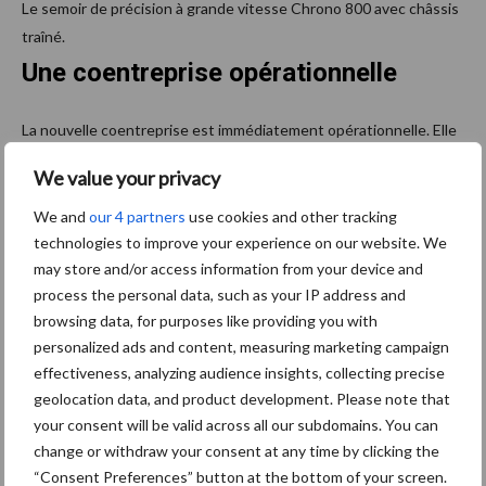
Le semoir de précision à grande vitesse Chrono 800 avec châssis
traîné.
Une coentreprise opérationnelle
La nouvelle coentreprise est immédiatement opérationnelle. Elle
se concentrera sur la fourniture de solutions pratiques et sur
We value your privacy
mesure, adaptées aux conditions agronomiques et
opérationnelles nord-américaines.
We and
our 4 partners
use cookies and other tracking
technologies to improve your experience on our website. We
Enfin, les produits seront commercialisés par les réseaux de
may store and/or access information from your device and
concessionnaires Maschio Gaspardo et Lynx, offrant aux
process the personal data, such as your IP address and
agriculteurs des machines intégrées, fiables et durables, conçues
browsing data, for purposes like providing you with
pour augmenter la productivité et le rendement tout en
personalized ads and content, measuring marketing campaign
réduisant les pertes et les coûts d’exploitation.
effectiveness, analyzing audience insights, collecting precise
geolocation data, and product development. Please note that
your consent will be valid across all our subdomains. You can
change or withdraw your consent at any time by clicking the
“Consent Preferences” button at the bottom of your screen.