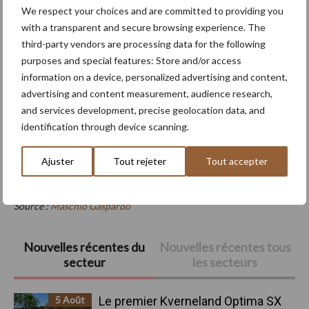
We respect your choices and are committed to providing you
with a transparent and secure browsing experience. The
third-party vendors are processing data for the following
purposes and special features: Store and/or access
information on a device, personalized advertising and content,
advertising and content measurement, audience research,
and services development, precise geolocation data, and
identification through device scanning.
De gauche à droite : Luigi De Puppi, directeur général de Maschio
Ajuster
Tout rejeter
Tout accepter
Gaspardo ; Mirco Maschio, président de Maschio Gaspardo ; et
Andrea Maschio, président de Maschio Holding.
Source :
Maschio Gaspardo
Barre
Nouvelles récentes du
Nouvelles récentes tous
secteur
les secteurs
latérale
principale
5 Août
Le premier Kverneland Optima SX