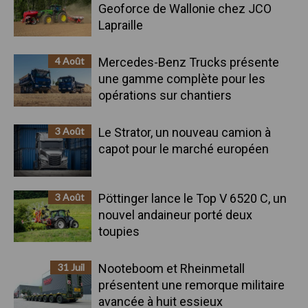
Geoforce de Wallonie chez JCO
Lapraille
4 Août
Mercedes-Benz Trucks présente
une gamme complète pour les
opérations sur chantiers
3 Août
Le Strator, un nouveau camion à
capot pour le marché européen
3 Août
Pöttinger lance le Top V 6520 C, un
nouvel andaineur porté deux
toupies
31 Juil
Nooteboom et Rheinmetall
présentent une remorque militaire
avancée à huit essieux