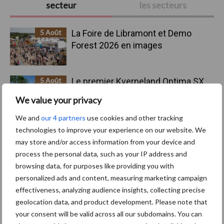
secteur
les secteurs
latérale
principale
5 Août
La Foire de Libramont et Demo
Forest 2026 en images
5 Août
Le premier Kverneland Optima SX
Geoforce de Wallonie chez JCO
We value your privacy
Lapraille
We and
our 4 partners
use cookies and other tracking
technologies to improve your experience on our website. We
4 Août
Bovimove : une traçabilité simple,
may store and/or access information from your device and
sans faille et fiable des transports
process the personal data, such as your IP address and
bovins
browsing data, for purposes like providing you with
personalized ads and content, measuring marketing campaign
4 Août
Mercedes-Benz Trucks présente
effectiveness, analyzing audience insights, collecting precise
une gamme complète pour les
geolocation data, and product development. Please note that
opérations sur chantiers
your consent will be valid across all our subdomains. You can