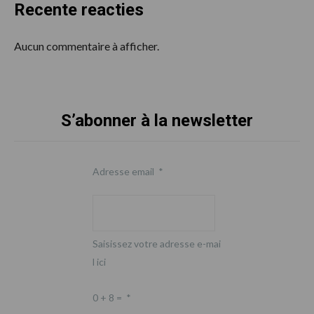
Recente reacties
Aucun commentaire à afficher.
S’abonner à la newsletter
Footer
Adresse email
*
Saisissez votre adresse e-mai
l ici
0 + 8 =
*