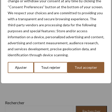
change or withdraw your consent at any time by clicking the
3 Août
Le Strator, un nouveau camion à
“Consent Preferences” button at the bottom of your screen.
capot pour le marché européen
We respect your choices and are committed to providing you
with a transparent and secure browsing experience. The
third-party vendors are processing data for the following
purposes and special features: Store and/or access
En savoir plus
information on a device, personalized advertising and content,
advertising and content measurement, audience research,
and services development, precise geolocation data, and
identification through device scanning.
Ajuster
Tout rejeter
Tout accepter
Rechercher
Rechercher