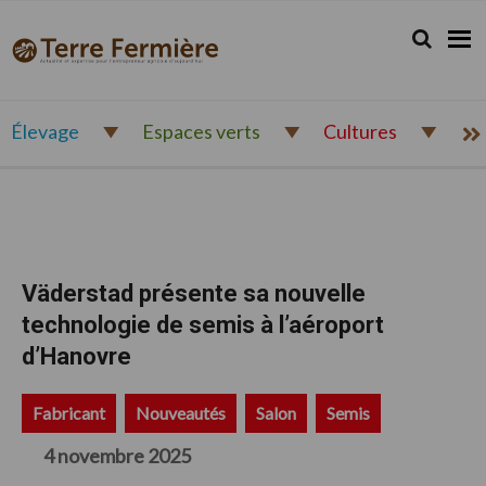
Passer
Passer
Passer
à
au
au
Rechercher.
Reche
Terre
Actualité
la
contenu
pied
Fermière
navigation
principal
de
et
principale
page
expertise
pour
Élevage
Espaces verts
Cultures
l'entrepreneur
agricole
d'aujourd'hui
Väderstad présente sa nouvelle
technologie de semis à l’aéroport
d’Hanovre
Fabricant
Nouveautés
Salon
Semis
4 novembre 2025