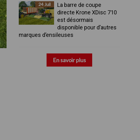
24 Juil
La barre de coupe
directe Krone XDisc 710
est désormais
disponible pour d’autres
marques d’ensileuses
23 Juil
Andainer avec des tapis
pour récolter un fourrage
En savoir plus
exempt d'impuretés