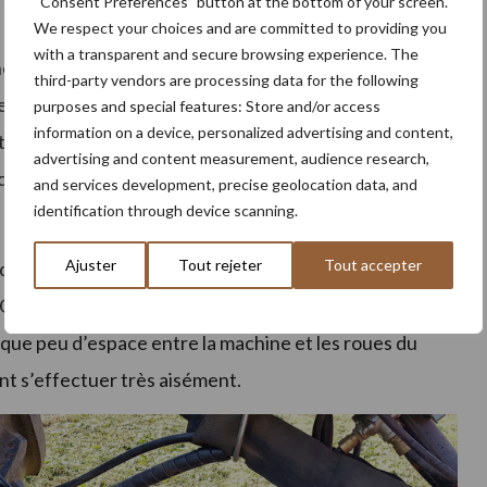
“Consent Preferences” button at the bottom of your screen.
We respect your choices and are committed to providing you
(8,4 t selon le constructeur) et elle est équipée de
with a transparent and secure browsing experience. The
e bonne répartition des masses sur les trois essieux du
third-party vendors are processing data for the following
 d’un essieu télescopique qui peut se déplier pour
purposes and special features: Store and/or access
information on a device, personalized advertising and content,
es. Ce dispositif améliore la stabilité lors des demi-
advertising and content measurement, audience research,
races du tracteur. Cela permet également de pouvoir
and services development, precise geolocation data, and
identification through device scanning.
Ajuster
Tout rejeter
Tout accepter
du tracteur. Son pivot d’articulation reculé a pour but
FC 13460 RA peut être dételée très facilement
 que peu d’espace entre la machine et les roues du
vent s’effectuer très aisément.