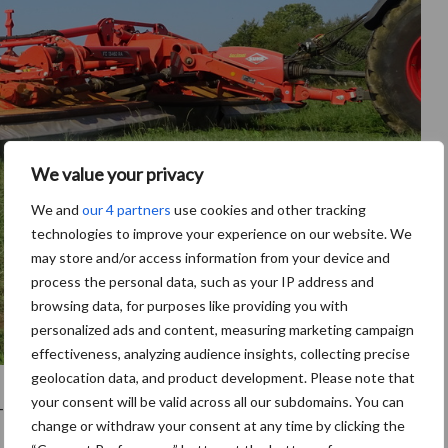
We value your privacy
We and
our 4 partners
use cookies and other tracking
technologies to improve your experience on our website. We
may store and/or access information from your device and
process the personal data, such as your IP address and
browsing data, for purposes like providing you with
personalized ads and content, measuring marketing campaign
effectiveness, analyzing audience insights, collecting precise
geolocation data, and product development. Please note that
your consent will be valid across all our subdomains. You can
t-Control est régulée en continu au travail. La pression
change or withdraw your consent at any time by clicking the
epuis l’interface de contrôle Isobus. Pour limiter les