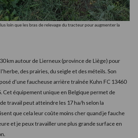
plus loin que les bras de relevage du tracteur pour augmenter la
 30 km autour de Lierneux (province de Liège) pour
 l’herbe, des prairies, du seigle et des méteils. Son
osé d’une faucheuse arrière traînée Kuhn FC 13460
5. Cet équipement unique en Belgique permet de
 de travail peut atteindre les 17 ha/h selon la
disent que cela leur coûte moins cher quand je fauche
ure et je peux travailler une plus grande surface en
on.