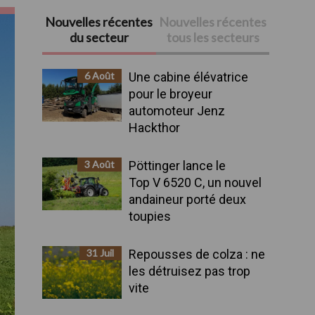
Nouvelles récentes
Nouvelles récentes
Barre
du secteur
tous les secteurs
latérale
6 Août
Une cabine élévatrice
principale
pour le broyeur
automoteur Jenz
Hackthor
3 Août
Pöttinger lance le
Top V 6520 C, un nouvel
andaineur porté deux
toupies
31 Juil
Repousses de colza : ne
les détruisez pas trop
vite