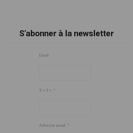
Warzée
omises
Footer
S’abonner à la newsletter
Email
9 + 9 =
*
Adresse email
*