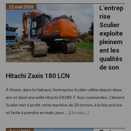
21 mai 2026
L’entrep
rise
Sculier
exploite
pleinem
ent les
qualités
de son
Hitachi Zaxis 180 LCN
À Vezon, dans le Hainaut, l’entreprise Sculier utilise depuis deux
ans et demi une pelle Hitachi ZX180-7. Aux commandes, Clément
Sculier met à profit cette machine de 20 tonnes, à la fois précise
à
et facile à prendre en main, pour …
[Lire plus...]
proposL’entreprise
Sculier
exploite
pleinement