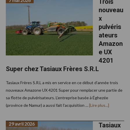
7 mai 2026
Trois
les
nouveau
qualités
de
x
son
Hitachi
pulvéris
Zaxis
180
ateurs
LCN
Amazon
e UX
4201
Super chez Tasiaux Frères S.R.L
Tasiaux Frères S.R.L a mis en service en ce début d’année trois
nouveaux Amazone UX 4201 Super pour remplacer une partie de
sa flotte de pulvérisateurs. L’entreprise basée à Éghezée
à
(province de Namur) a aussi fait l’acquisition …
[Lire plus...]
proposTroi
nouveaux
pulvérisate
29 avril 2026
Amazone
Tasiaux
UX