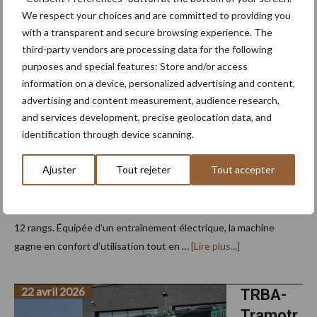
un
semoir
Monosem
We respect your choices and are committed to providing you
NG Plus 4
Kuhn
with a transparent and secure browsing experience. The
pneumatique
pour
third-party vendors are processing data for the following
Maxima
les
purposes and special features: Store and/or access
semis
3e
de
information on a device, personalized advertising and content,
tournesols
polyvale
advertising and content measurement, audience research,
nt et
and services development, precise geolocation data, and
identification through device scanning.
précis
chez Dubois Agri
Ajuster
Tout rejeter
Tout accepter
Basé à Beloeil, l’entrepreneur Dubois Agri a mis en service l’an
dernier un semoir de précision Kuhn Maxima 3e en version
12 rangs. Équipée d’un entraînement électrique, la machine
à
gagne en confort d’utilisation tout en …
[Lire plus...]
proposUn
semoir
Kuhn
22 avril 2026
Maxima 3e
TRBA-
polyvalent
Tramotr
et