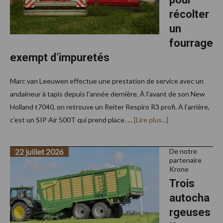
récolter
un
fourrage
exempt d’impuretés
Marc van Leeuwen effectue une prestation de service avec un
andaineur à tapis depuis l’année dernière. À l’avant de son New
Holland t7040, on retrouve un Reiter Respiro R3 profi. À l’arrière,
à
c’est un SIP Air 500T qui prend place. …
[Lire plus...]
proposAndainer
avec
des
22 juillet 2026
tapis
De notre
pour
partenaire
récolter
Krone
un
Trois
fourrage
exempt
autocha
d’impuretés
rgeuses