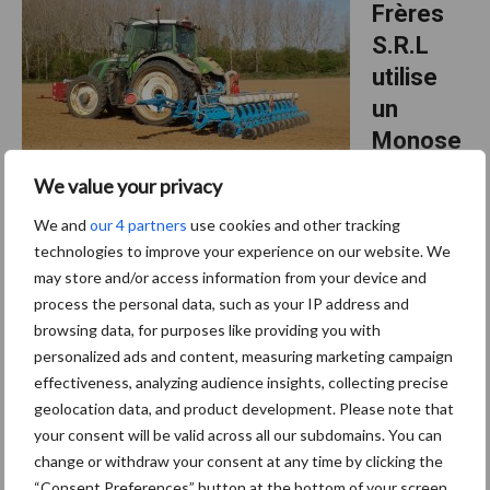
Frères
4201
Super
S.R.L
chez
Tasiaux
utilise
Frères
S.R.L
un
Monose
m
We value your privacy
NG Plus
We and
our 4 partners
use cookies and other tracking
4 pneumatique pour les semis de
technologies to improve your experience on our website. We
tournesols
may store and/or access information from your device and
process the personal data, such as your IP address and
L’entreprise Tasiaux Frères S.R.L basée à Éghezée, en province de
browsing data, for purposes like providing you with
Namur, propose depuis ce printemps une prestation de semis de
personalized ads and content, measuring marketing campaign
tournesols. Elle répond au développement wallon d’une filière qui
effectiveness, analyzing audience insights, collecting precise
à
a pour finalité la fabrication …
[Lire plus...]
geolocation data, and product development. Please note that
proposTasiaux
your consent will be valid across all our subdomains. You can
Frères
S.R.L
change or withdraw your consent at any time by clicking the
23 avril 2026
utilise
Un
“Consent Preferences” button at the bottom of your screen.