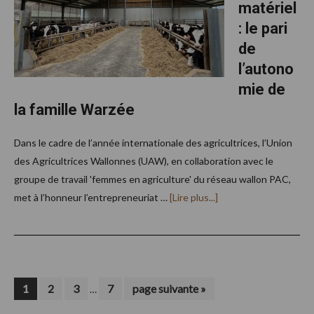
matériel
Krampe
HD700
: le pari
entrent
en
de
action
l’autono
mie de
la famille Warzée
Dans le cadre de l’année internationale des agricultrices, l’Union
des Agricultrices Wallonnes (UAW), en collaboration avec le
groupe de travail 'femmes en agriculture' du réseau wallon PAC,
à
met à l’honneur l’entrepreneuriat …
[Lire plus...]
proposÉnergie,
nourriture,
matériel :
le
pari
de
l’autonomie
Pages
de
Page
Page
Page
Page
Aller
1
2
3
7
page suivante »
…
la
à
provisoires
famille
la