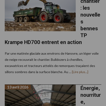
chantier
R770
V8
: les
pour
attirer
nouvelle
des
chauffeu
s
bennes
TP
Krampe HD700 entrent en action
Par une matinée glaciale aux environs de Hanovre, un léger voile
de neige recouvrait le chantier. Bulldozers à chenilles,
excavatrices et tracteurs attelés de remorques traçaient des
à
sillons sombres dans la surface blanche. Au …
[Lire plus...]
proposDu
salon
au
13 avril 2026
chantier
Énergie,
:
nourritur
les
nouvelles
e,
bennes
TP