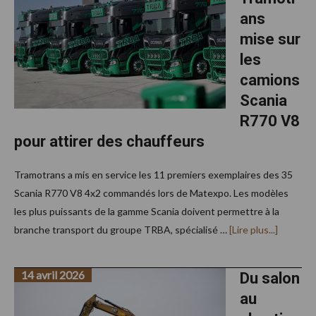
précis
ans
chez
Dubois
mise sur
Agri
les
camions
Scania
R770 V8
pour attirer des chauffeurs
Tramotrans a mis en service les 11 premiers exemplaires des 35
Scania R770 V8 4x2 commandés lors de Matexpo. Les modèles
les plus puissants de la gamme Scania doivent permettre à la
à
branche transport du groupe TRBA, spécialisé …
[Lire plus...]
propos
Tramotr
mise
14 avril 2026
sur
Du salon
les
au
camions
Scania