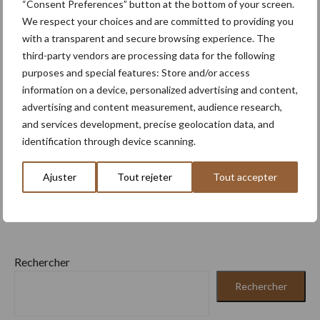
capot pour le marché européen
“Consent Preferences” button at the bottom of your screen.
We respect your choices and are committed to providing you
with a transparent and secure browsing experience. The
third-party vendors are processing data for the following
En savoir plus
purposes and special features: Store and/or access
information on a device, personalized advertising and content,
advertising and content measurement, audience research,
and services development, precise geolocation data, and
identification through device scanning.
Ajuster
Tout rejeter
Tout accepter
Rechercher
Rechercher