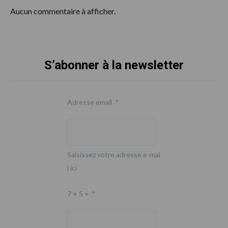
Aucun commentaire à afficher.
S’abonner à la newsletter
Footer
Adresse email
*
Saisissez votre adresse e-mai
l ici
7 + 5 =
*