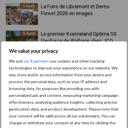
principale
5 Août
La Foire de Libramont et Demo
Forest 2026 en images
5 Août
Le premier Kverneland Optima SX
Geoforce de Wallonie chez JCO
Lapraille
We value your privacy
We and
our 4 partners
use cookies and other tracking
4 Août
Bovimove : une traçabilité simple,
technologies to improve your experience on our website. We
sans faille et fiable des transports
may store and/or access information from your device and
bovins
process the personal data, such as your IP address and
browsing data, for purposes like providing you with
4 Août
Mercedes-Benz Trucks présente
personalized ads and content, measuring marketing campaign
une gamme complète pour les
effectiveness, analyzing audience insights, collecting precise
opérations sur chantiers
geolocation data, and product development. Please note that
your consent will be valid across all our subdomains. You can
3 Août
Le Strator, un nouveau camion à
change or withdraw your consent at any time by clicking the