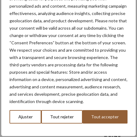
les
personalized ads and content, measuring marketing campaign
apports de bore
effectiveness, analyzing audience insights, collecting precise
geolocation data, and product development. Please note that
La betterave est une plante particulièrement sensible à la
your consent will be valid across all our subdomains. You can
change or withdraw your consent at any time by clicking the
carence en bore qui peut provoquer la pourriture du cœur. Cela
“Consent Preferences” button at the bottom of your screen.
est d’autant plus si le climat est sec. Une application préventive
We respect your choices and are committed to providing you
à
de bore est toujours recommandée dans …
[Lire plus...]
proposMicroé
with a transparent and secure browsing experience. The
en
third-party vendors are processing data for the following
betteraves
15 avril 2025
:
Les
purposes and special features: Store and/or access
ne
information on a device, personalized advertising and content,
grues
pas
négliger
advertising and content measurement, audience research,
Thomas
les
and services development, precise geolocation data, and
apports
: la saga
de
identification through device scanning.
bore
d’un
constru
Ajuster
Tout rejeter
Tout accepter
cteur
belge