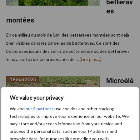
betterav
es
montées
En ce millieu du mois de juin, des betteraves montées sont déjà
bien visibles dans les parcelles de betteraves. Ce sont des
betteraves issues des semis de cette année ou des betteraves
à
'mauvaise herbe', en provenance de …
[Lire plus...]
proposL’importance
d’éliminer
les
19 mai 2025
premières
Microélé
betteraves
ments
montées
We value your privacy
en
betterav
We and
our 4 partners
use cookies and other tracking
es : ne
technologies to improve your experience on our website. We
may store and/or access information from your device and
pas
process the personal data, such as your IP address and
négliger
browsing data, for purposes like providing you with