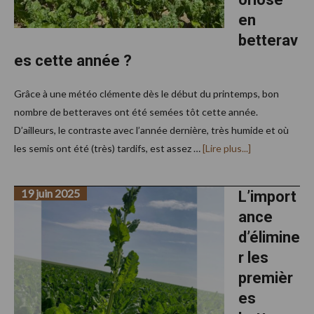
en
betterav
es cette année ?
Grâce à une météo clémente dès le début du printemps, bon
nombre de betteraves ont été semées tôt cette année.
D’ailleurs, le contraste avec l’année dernière, très humide et où
à
les semis ont été (très) tardifs, est assez …
[Lire plus...]
proposQuel
sera
l’impact
19 juin 2025
de
L’import
la
ance
cercosporiose
en
d’élimine
betteraves
cette
r les
année
?
premièr
es