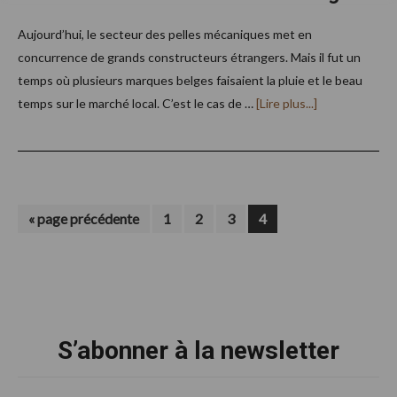
Aujourd’hui, le secteur des pelles mécaniques met en
concurrence de grands constructeurs étrangers. Mais il fut un
temps où plusieurs marques belges faisaient la pluie et le beau
à
temps sur le marché local. C’est le cas de …
[Lire plus...]
proposLes
grues
Thomas :
la
saga
d’un
constructeur
belge
Aller
Page
Page
Page
Page
«
page précédente
1
2
3
4
à
la
Footer
S’abonner à la newsletter