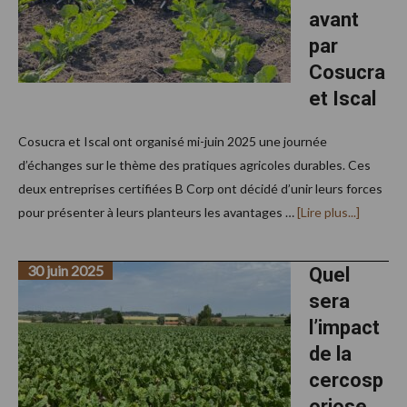
avant
par
Cosucra
et Iscal
Cosucra et Iscal ont organisé mi-juin 2025 une journée
d’échanges sur le thème des pratiques agricoles durables. Ces
deux entreprises certifiées B Corp ont décidé d’unir leurs forces
à
pour présenter à leurs planteurs les avantages …
[Lire plus...]
proposL’
durable
mise
30 juin 2025
en
Quel
avant
sera
par
Cosucra
l’impact
et
Iscal
de la
cercosp
oriose