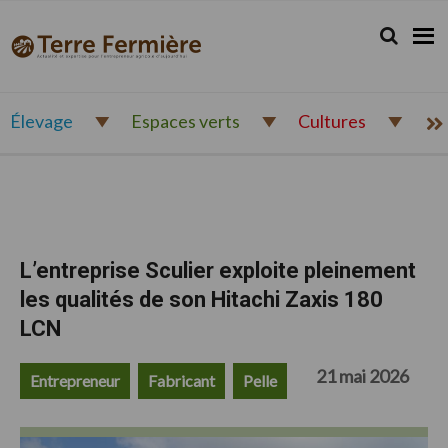
Passer
Passer
Passer
à
au
au
Rechercher.
Reche
Terre
Actualité
la
contenu
pied
Fermière
navigation
principal
de
et
principale
page
expertise
pour
Élevage
Espaces verts
Cultures
l'entrepreneur
agricole
d'aujourd'hui
L’entreprise Sculier exploite pleinement
les qualités de son Hitachi Zaxis 180
LCN
21 mai 2026
Entrepreneur
Fabricant
Pelle