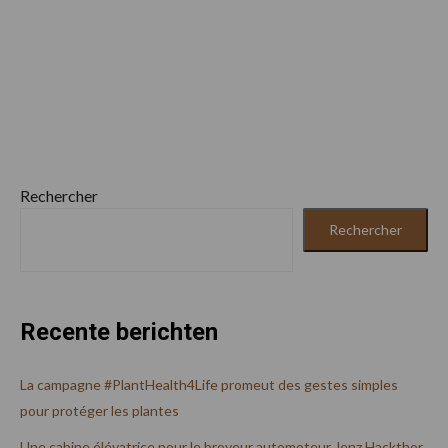
Rechercher
Rechercher
Recente berichten
La campagne #PlantHealth4Life promeut des gestes simples
pour protéger les plantes
Une cabine élévatrice pour le broyeur automoteur Jenz Hackthor