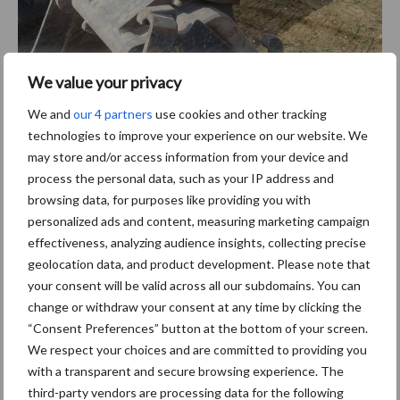
Le tiltrotateur SMP augmente les possibilités d’utilisation de la
We value your privacy
pelle.
We and
our 4 partners
use cookies and other tracking
Cabine confortable
technologies to improve your experience on our website. We
may store and/or access information from your device and
Par ailleurs, Clément Sculier apprécie le confort global en cabine :
process the personal data, such as your IP address and
“La cabine est grande et offre une bonne visibilité”. En ce qui
browsing data, for purposes like providing you with
personalized ads and content, measuring marketing campaign
concerne les équipements, l’Hitachi dispose de tout le confort
effectiveness, analyzing audience insights, collecting precise
moderne en cabine, comme la climatisation ou la radio. Le
geolocation data, and product development. Please note that
système de caméras Aerial Angle équipe notamment la pelle sur
your consent will be valid across all our subdomains. You can
chenilles et offre une vue d’ensemble à 270 degrés. “Elles sont
change or withdraw your consent at any time by clicking the
très pratiques par rapport à ce qui se fait chez la concurrence.
“Consent Preferences” button at the bottom of your screen.
Elles permettent d’améliorer la sécurité et offrent une très
We respect your choices and are committed to providing you
bonne vision globale autour de la grue”.
with a transparent and secure browsing experience. The
third-party vendors are processing data for the following
D’ailleurs, l’entrepreneur recommande la marque japonaise sans