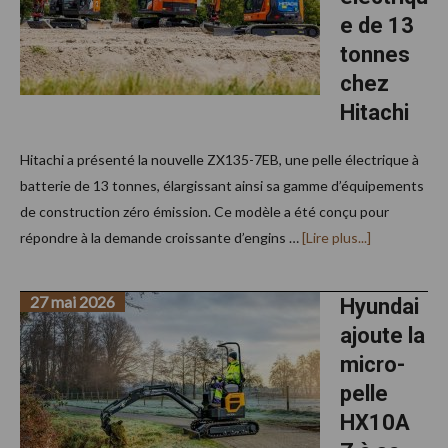
e de 13
tonnes
chez
Hitachi
Hitachi a présenté la nouvelle ZX135-7EB, une pelle électrique à
batterie de 13 tonnes, élargissant ainsi sa gamme d’équipements
de construction zéro émission. Ce modèle a été conçu pour
à
répondre à la demande croissante d’engins …
[Lire plus...]
proposUne
nouvelle
pelle
27 mai 2026
électrique
Hyundai
de
ajoute la
13
tonnes
micro-
chez
Hitachi
pelle
HX10A