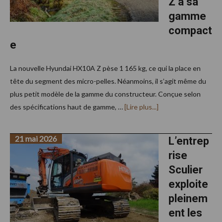
Z à sa
gamme
compact
e
La nouvelle Hyundai HX10A Z pèse 1 165 kg, ce qui la place en
tête du segment des micro-pelles. Néanmoins, il s’agit même du
plus petit modèle de la gamme du constructeur. Conçue selon
à
des spécifications haut de gamme, …
[Lire plus...]
proposHyundai
ajoute
la
21 mai 2026
micro-
L’entrep
pelle
rise
HX10A
Z
Sculier
à
sa
exploite
gamme
compacte
pleinem
ent les