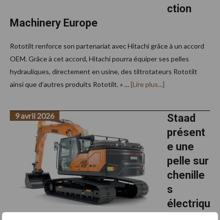
ction
Machinery Europe
Rototilt renforce son partenariat avec Hitachi grâce à un accord
OEM. Grâce à cet accord, Hitachi pourra équiper ses pelles
hydrauliques, directement en usine, des tiltrotateurs Rototilt
à
ainsi que d’autres produits Rototilt. « …
[Lire plus...]
proposRototilt
signe
un
9 avril 2026
accord
Staad
OEM
présent
avec
Hitachi
e une
Construction
Machinery
pelle sur
Europe
chenille
s
électriqu
e de 23