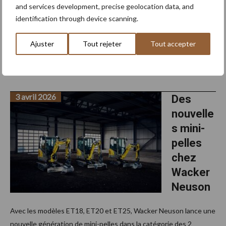
agricoles et de travaux publics
and services development, precise geolocation data, and
identification through device scanning.
Kroon-Oil a élargi sa gamme avec Agrifluid AG, une huile
universelle pour transmissions de tracteurs (UTTO) destinée aux
Ajuster
Tout rejeter
Tout accepter
systèmes hydrauliques et de transmission des machines
à
agricoles et de travaux publics. Selon le fournisseur, …
[Lire plus...]
pro
Oil
int
3 avril 2026
Agr
Des
AG
nouvelle
pou
les
s mini-
mac
agr
pelles
et
de
chez
tra
pub
Wacker
Neuson
Avec les modèles ET18, ET20 et ET25, Wacker Neuson lance une
nouvelle génération de mini-pelles dans la catégorie des 2