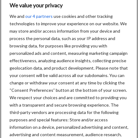
We value your privacy
tonnes
We and
our 4 partners
use cookies and other tracking
Staad introduit une pelle sur chenilles électrique de 23 tonnes
technologies to improve your experience on our website. We
entièrement développée et construite aux Pays-Bas : la Staad
may store and/or access information from your device and
23LCR. Cette machine est la successeure de la pelle mobile
process the personal data, such as your IP address and
browsing data, for purposes like providing you with
à
électrique Staad 17W. La Staad 23LCR a été …
[Lire plus...]
proposSta
personalized ads and content, measuring marketing campaign
présente
effectiveness, analyzing audience insights, collecting precise
une
8 avril 2026
pelle
Kroon-
geolocation data, and product development. Please note that
sur
Oil
your consent will be valid across all our subdomains. You can
chenilles
électrique
change or withdraw your consent at any time by clicking the
introduit
de
“Consent Preferences” button at the bottom of your screen.
23
Agrifluid
tonnes
We respect your choices and are committed to providing you
AG pour
with a transparent and secure browsing experience. The
les
third-party vendors are processing data for the following
purposes and special features: Store and/or access
machine
information on a device, personalized advertising and content,
s
advertising and content measurement, audience research,