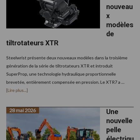
nouveau
x
modèles
de
tiltrotateurs XTR
Steelwrist présente deux nouveaux modèles dans la troisième
génération de la série de tiltrotateurs XTR et introduit
SuperProp, une technologie hydraulique proportionnelle
brevetée, entièrement compensée en pression. Le XTR7 a …
à
[Lire plus...]
proposSteelwrist
dévoile
de
28 mai 2026
nouveaux
Une
modèles
nouvelle
de
tiltrotateurs
pelle
XTR
électriqu