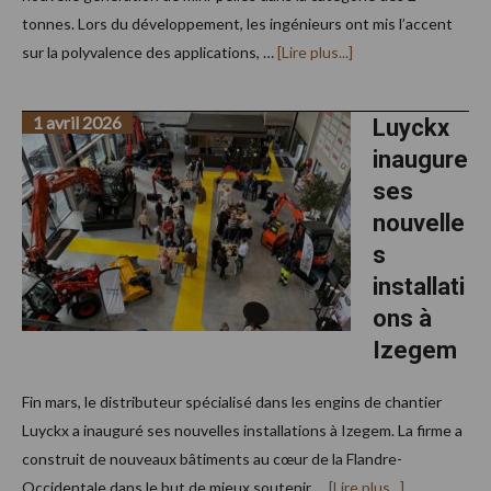
tonnes. Lors du développement, les ingénieurs ont mis l’accent
à
sur la polyvalence des applications, …
[Lire plus...]
proposDes
nouvelles
mini-
1 avril 2026
pelles
Luyckx
chez
inaugure
Wacker
Neuson
ses
nouvelle
s
installati
ons à
Izegem
Fin mars, le distributeur spécialisé dans les engins de chantier
Luyckx a inauguré ses nouvelles installations à Izegem. La firme a
construit de nouveaux bâtiments au cœur de la Flandre-
à
Occidentale dans le but de mieux soutenir …
[Lire plus...]