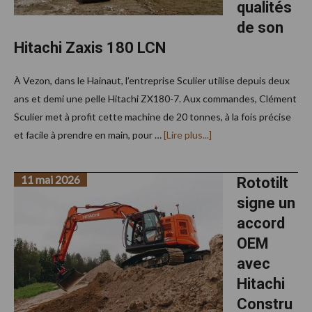
qualités
de son
Hitachi Zaxis 180 LCN
À Vezon, dans le Hainaut, l’entreprise Sculier utilise depuis deux
ans et demi une pelle Hitachi ZX180-7. Aux commandes, Clément
Sculier met à profit cette machine de 20 tonnes, à la fois précise
à
et facile à prendre en main, pour …
[Lire plus...]
proposL’entreprise
Sculier
exploite
11 mai 2026
pleinement
Rototilt
les
signe un
qualités
de
accord
son
Hitachi
OEM
Zaxis
180
avec
LCN
Hitachi
Constru