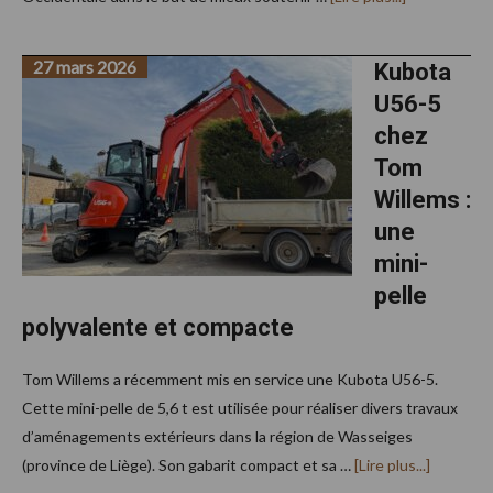
proposLuyck
inaugure
ses
27 mars 2026
nouvelles
Kubota
installations
U56-5
à
Izegem
chez
Tom
Willems :
une
mini-
pelle
polyvalente et compacte
Tom Willems a récemment mis en service une Kubota U56-5.
Cette mini-pelle de 5,6 t est utilisée pour réaliser divers travaux
d’aménagements extérieurs dans la région de Wasseiges
à
(province de Liège). Son gabarit compact et sa …
[Lire plus...]
proposK