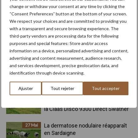
Barre
change or withdraw your consent at any time by clicking the
Nouvelles récentes du
Nouvelles récentes tous
“Consent Preferences” button at the bottom of your screen.
secteur
les secteurs
latérale
We respect your choices and are committed to providing you
principale
with a transparent and secure browsing experience. The
28 Juil
Le fox parvovirus détecté pour la
third-party vendors are processing data for the following
première fois en Flandre
purposes and special features: Store and/or access
information on a device, personalized advertising and content,
advertising and content measurement, audience research,
10 Juil
La production laitière wallonne
and services development, precise geolocation data, and
progresse de 14,5 % au premier
identification through device scanning.
semestre 2026
Ajuster
Tout rejeter
Tout accepter
30 Juin
Faucher et récolter de la qualité
grâce au groupeur à vis conique de
la Claas Disco 9300 Direct Swather
27 Mai
La dermatose nodulaire réapparaît
en Sardaigne