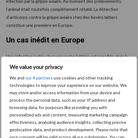
infection par la grippe aviaire. Au moment des prélèvements,
l’animal était toutefois complètement rétabli. La détection
d’anticorps contre la grippe aviaire chez des bovins laitiers
constitue une première en Europe.
Un cas inédit en Europe
Une infection isolée chez une vache laitière est possible, mais la
priorité des autorités reste à déterminer si une propagation peut
We value your privacy
survenir au sein ou entre exploitations. À ce jour, aucun signal ne
We and
our 4 partners
use cookies and other tracking
laisse penser à une diffusion du virus vers d’autres bovins ou
technologies to improve your experience on our website. We
exploitations. Le risque pour la
santé
publique est actuellement
may store and/or access information from your device and
considéré comme très faible. Les résultats négatifs des tests
process the personal data, such as your IP address and
PCR chez les autres vaches renforcent l’hypothèse d’un cas
browsing data, for purposes like providing you with
isolé, sans transmission secondaire.
personalized ads and content, measuring marketing campaign
effectiveness, analyzing audience insights, collecting precise
Sources :
Rijksoverheid Nederland
et
Science
geolocation data, and product development. Please note that
your consent will be valid across all our subdomains. You can