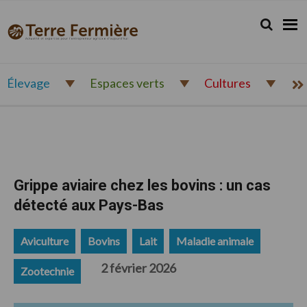
Passer
Passer
Passer
à
au
au
Rechercher.
Reche
Terre
Actualité
la
contenu
pied
Fermière
navigation
principal
de
et
principale
page
expertise
pour
Élevage
Espaces verts
Cultures
l'entrepreneur
agricole
d'aujourd'hui
Grippe aviaire chez les bovins : un cas
détecté aux Pays-Bas
Aviculture
Bovins
Lait
Maladie animale
2 février 2026
Zootechnie