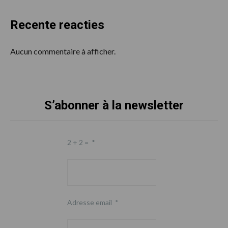
Recente reacties
Aucun commentaire à afficher.
S’abonner à la newsletter
Footer
2 + 2 =
*
Adresse email
*