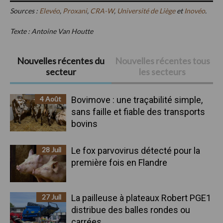
Sources :
Elevéo
,
Proxani
,
CRA-W
,
Université de Liège
et
Inovéo
.
Texte : Antoine Van Houtte
Barre
Nouvelles récentes du
Nouvelles récentes tous
secteur
les secteurs
latérale
principale
4 Août
Bovimove : une traçabilité simple,
sans faille et fiable des transports
bovins
28 Juil
Le fox parvovirus détecté pour la
première fois en Flandre
27 Juil
La pailleuse à plateaux Robert PGE1
distribue des balles rondes ou
carrées