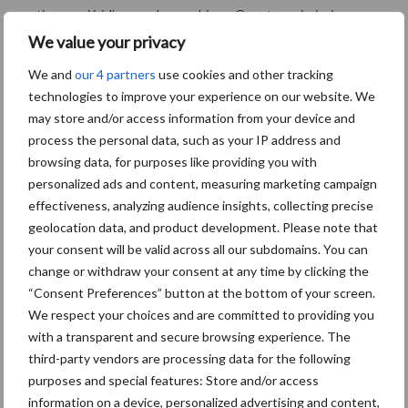
partie associé à l’usage des machines. Quant aux émissions
indirectes, elles représentent en moyenne 20 % des émissions
We value your privacy
totales des exploitations en Wallonie.
We and
our 4 partners
use cookies and other tracking
technologies to improve your experience on our website. We
En Wallonie, l’outil DECiDE, développé par le CRA-W, est utilisé
may store and/or access information from your device and
pour évaluer le bilan carbone des exploitations agricoles et
process the personal data, such as your IP address and
analyser leur durabilité à travers des indicateurs
browsing data, for purposes like providing you with
environnementaux, économiques et sociaux. Accessible
personalized ads and content, measuring marketing campaign
gratuitement, il s’adresse aux exploitations bovines (lait et
effectiveness, analyzing audience insights, collecting precise
viande), ovines (lait et viande), de grandes cultures et mixtes,
geolocation data, and product development. Please note that
couvrant ainsi plus de 90 % des exploitations agricoles de la
your consent will be valid across all our subdomains. You can
région.
change or withdraw your consent at any time by clicking the
“Consent Preferences” button at the bottom of your screen.
Une alimentation moins méthanogène
We respect your choices and are committed to providing you
with a transparent and secure browsing experience. The
L’alimentation a-t-elle une influence sur la production de
third-party vendors are processing data for the following
purposes and special features: Store and/or access
méthane chez le taurillon Blanc Bleu Belge en engraissement ?
information on a device, personalized advertising and content,
C’est la question que s’est posée une équipe de chercheurs.