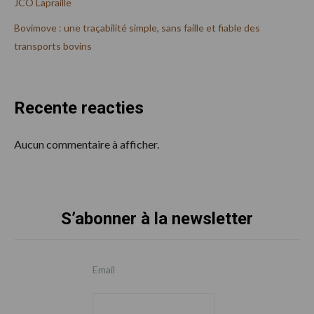
JCO Lapraille
Bovimove : une traçabilité simple, sans faille et fiable des
transports bovins
Recente reacties
Aucun commentaire à afficher.
S’abonner à la newsletter
Footer
Email