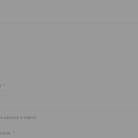
l
*
e adresse e-mail ici
ntérêt
*