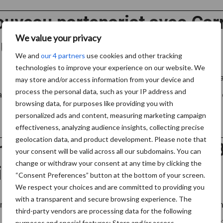
uveau partenariat avec Carr
We value your privacy
urs caprins wallons
We and
our 4 partners
use cookies and other tracking
technologies to improve your experience on our website. We
 des Producteurs annonce la mise en place d’un partenaria
may store and/or access information from your device and
process the personal data, such as your IP address and
 issue des élevages wallons. Cette collaboration permet de c
browsing data, for purposes like providing you with
personalized ads and content, measuring marketing campaign
effectiveness, analyzing audience insights, collecting precise
geolocation data, and product development. Please note that
rce équitable : Fairtrade B
your consent will be valid across all our subdomains. You can
change or withdraw your consent at any time by clicking the
ème fois ‘Fairbruary’
“Consent Preferences” button at the bottom of your screen.
We respect your choices and are committed to providing you
with a transparent and secure browsing experience. The
e 'Fairbruary' de Fairtrade Belgium vise à mettre à l’honne
third-party vendors are processing data for the following
uitable. Le but est de mettre en avant la qualité, l’esthéti
purposes and special features: Store and/or access