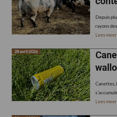
conte
Depuis plu
rayons des 
Lees meer
28 avril 2026
Canet
wall
Canettes, 
s’accumuler
Lees meer