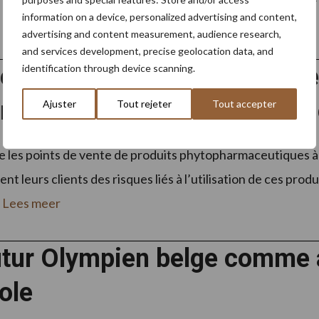
information on a device, personalized advertising and content,
advertising and content measurement, audience research,
and services development, precise geolocation data, and
lles obligations d’afficha
identification through device scanning.
ardineries et magasins de br
Ajuster
Tout rejeter
Tout accepter
ige les points de vente de produits phytopharmaceutiques 
t leurs clients des risques liés à l’utilisation de ces produ
.
Lees meer
utur Olympien belge comme
ole