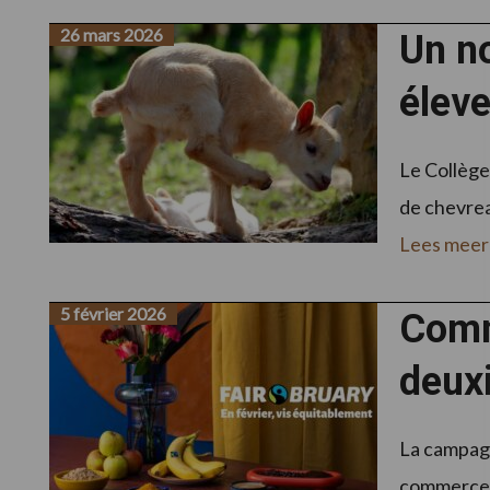
26 mars 2026
Un no
éleve
Le Collège
de chevreau
Lees meer
5 février 2026
Comme
deuxi
La campagn
commerce éq