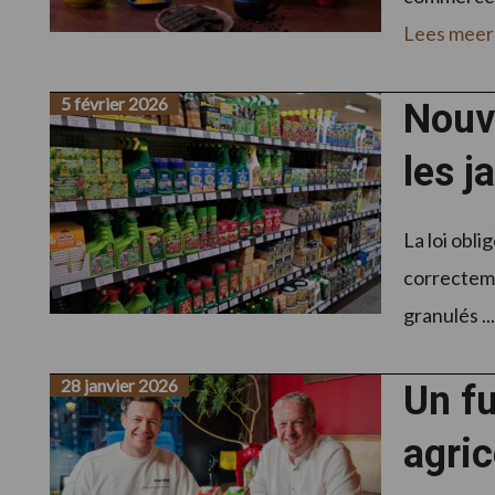
Lees meer
5 février 2026
Nouve
les j
La loi obl
correctemen
granulés ..
28 janvier 2026
Un f
agric