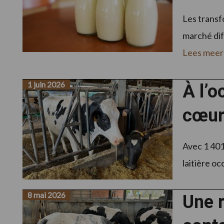
Les transf
marché diff
Lees meer
1 juin 2026
À l’o
cœur 
Avec 1 401 
laitière oc
8 mai 2026
Une r